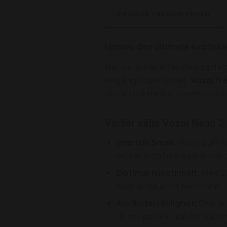
PRODUKTBESKRIVNING
Upplev den ultimata exotis
När du söker efter den perfek
engångsvape svaret.
Vozol N
nästa nivå med sin oemotstånd
Varför välja Vozol Neon 
Intensiv Smak:
Varje puff l
möter litchins elegans och
Optimal Nikotinhalt:
Med 20
men ändå jämn nikotinhit.
Användarvänlighet:
Den är 
till ett perfekt val för båd