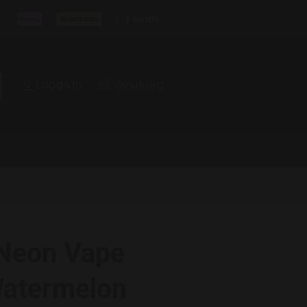
Logga in
Varukorg
 Neon Vape
Watermelon