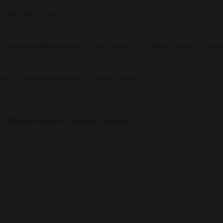
RECENSIONER
ka fusionsmaken med Vozol Neon 2.0 Watermelon Lych
ta kombinationen av tropisk sötma och friskhet,
är denn
eon 2.0 Watermelon Lychee Guava
tar din vapinguppleve
liga blandning av saftig vattenmelon,
söt litchi och aro
2.0 Watermelon Lychee Guava?
evererar en explosion av tropiska toner,
där vattenmelon
 guavans unika karaktär.
mg nikotin är denna vape idealisk för dem som vill ha en
designad för att vara enkel och bekväm att använda,
vil
e nybörjare och erfarna vapers.