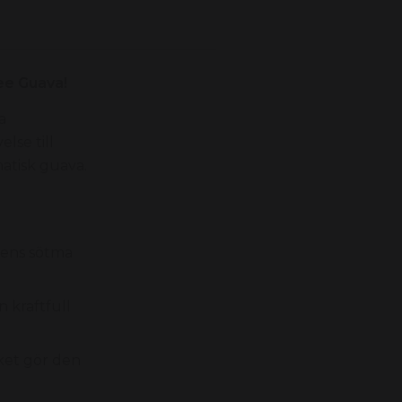
ee Guava!
a
lse till
matisk guava.
ens sötma
 kraftfull
ket gör den