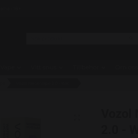
Klarna • 18+
Vape
Vitt snus
Tillbehör
Om oss
ape
Vozol Neon Vape 2.0 - Watermelon Lychee Guava 20mg - 10 pack
Vozol
2.0 - 