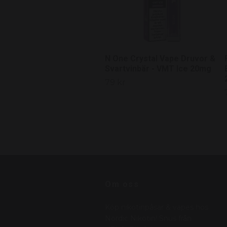
N One Crystal Vape Druvor &
Svartvinbär - VMT Ice 20mg
79 kr
Om oss
Köp nikotinpåsar & vapes hos
Nordic Nikotin! Snus från