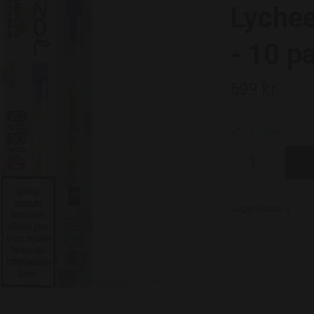
Lyche
- 10 p
699 kr
I lager.
Lagersaldo:
2