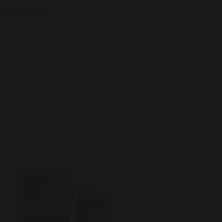
ervice,
ser vi
Vont Art Strawberry 20mg
10 pack
699 kr