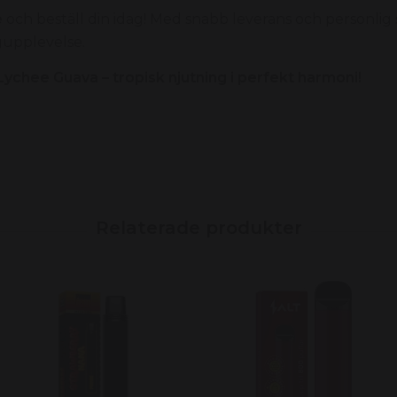
e
och beställ din idag!
Med snabb leverans och personlig s
ngupplevelse.
chee Guava – tropisk njutning i perfekt harmoni!