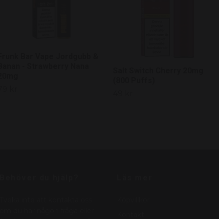
Frunk Bar Vape Jordgubb &
Banan - Strawberry Nana
Salt Switch Cherry 20mg
20mg
(800 Puffs)
79 kr
49 kr
Behöver du hjälp?
Läs mer
Tveka inte att kontakta oss
Köpvillkor
om du har någon fråga eller
Kontakt