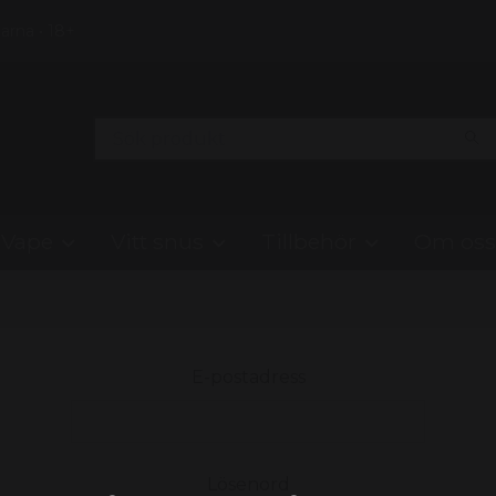
Klarna • 18+
Vape
Vitt snus
Tillbehör
Om oss
E-postadress
Lösenord