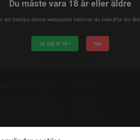
Du måste vara 18 år eller äldre
ör att besöka denna webbplats behöver du bekräfta din ålde
Ja, jag är 18+
Nej
Har du glömt ditt lösenord?
Behöver du hjälp?
Läs mer
Tveka inte att kontakta oss
Köpvillkor
om du har någon fråga eller
Kontakt
fundering. Vi svarar alltid så
18-års gräns
snabbt vi kan!
info@nordicnikotin.se
Vanliga frågor
Blogg