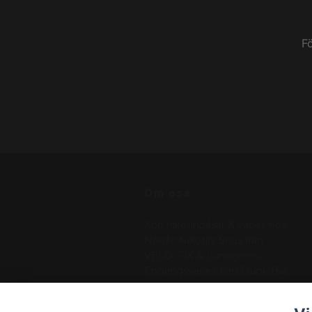
F
Om oss
Köp nikotinpåsar & vapes hos
Nordic Nikotin! Snus från
VELO, FIX & Lundgrens.
Engångsvapes från Frunk Bar,
N One, Salt. . Betala med
Klarna, Swish – vi skickar med