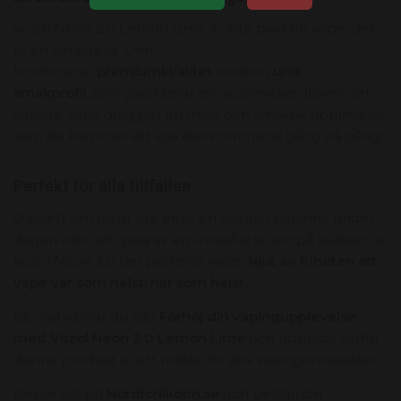
Vozol Neon 2.
0 Lemon Lime är inte bara en vape,
det
är en smakresa.
Den
kombinerar
premiumkvalitet
med en
unik
smakprofil
som garanterar en upplevelse utöver det
vanliga.
Varje drag ger en mjuk och smakrik upplevelse
som du kommer att vilja återkomma till gång på gång.
Perfekt för alla tillfällen
Oavsett om du är ute efter en snabb nikotinhit under
dagen eller vill njuta av en smakfull stund på kvällen,
är
Vozol Neon 2.
0 det perfekta valet.
Njut av friheten att
vape var som helst, när som helst.
Så,
vad väntar du på?
Förhöj din vapingupplevelse
med Vozol Neon 2.0 Lemon Lime
och upptäck varför
denna produkt är ett måste för alla vapingentusiaster.
Besök oss på
NordicNikotin.se
och beställ din