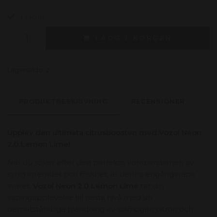
I lager.
LÄGG I KORGEN
Lagersaldo:
2
PRODUKTBESKRIVNING
RECENSIONER
Upplev den ultimata citrusboosten med Vozol Neon
2.0 Lemon Lime!
När du söker efter den perfekta kombinationen av
syrlig intensitet och friskhet,
är denna engångsvape
svaret.
Vozol Neon 2.0 Lemon Lime
tar din
vapingupplevelse till nästa nivå med sin
oemotståndliga blandning av solmogen citron och