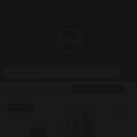
Frakt 39 kr (fri fr. 999 kr) • Swish / Klarna • 18+
Hem
Vape
Engångsvape
Vozol Neon Vape 2.0 - Lemon Lime 20mg - 10 pack
10-PACK