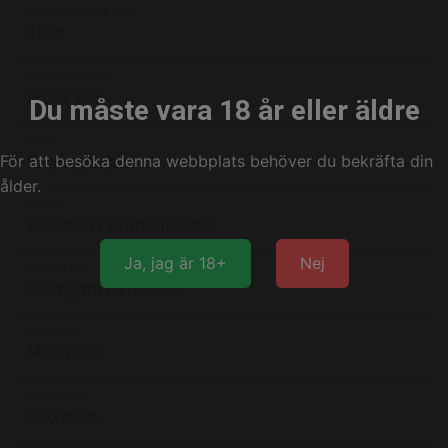
ANTAL ENHETER
10 st
TILLVERKARE
Frunk Bar
Du måste vara 18 år eller äldre
TYP
För att besöka denna webbplats behöver du bekräfta din
Engångsvape
ålder.
SMAK
Blueberry Pomegranate
Ja, jag är 18+
Nej
NIKOTIN
20 mg/ml nikotinsalt
TEKNIK
Mesh coil
BATTERI
400 mAh