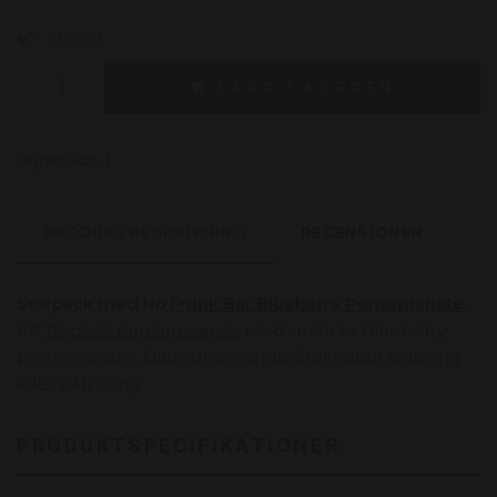
I lager.
LÄGG I KORGEN
Lagersaldo:
1
PRODUKTBESKRIVNING
RECENSIONER
Storpack med tio
Frunk Bar Blueberry Pomegranate
.
Ett
10-pack engångsvapes
med smak av blueberry
pomegranate, klara att använda direkt utan laddning
eller påfyllning.
PRODUKTSPECIFIKATIONER