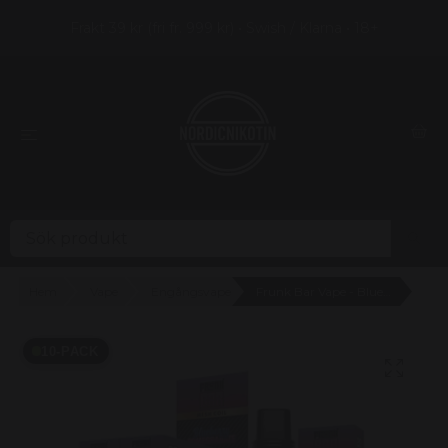
Frakt 39 kr (fri fr. 999 kr) • Swish / Klarna • 18+
Hem
Vape
Engångsvape
Frunk Bar Vape - Blueberry Pomegranate 20mg - 10 pack
10-PACK