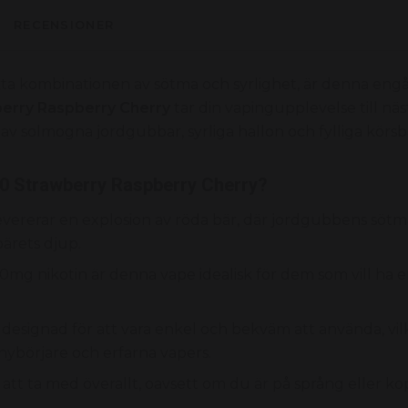
RECENSIONER
ta kombinationen av sötma och syrlighet,
är denna eng
berry Raspberry Cherry
tar din vapingupplevelse till nä
 av solmogna jordgubbar,
syrliga hallon och fylliga körsb
.0 Strawberry Raspberry Cherry?
evererar en explosion av röda bär,
där jordgubbens sötm
bärets djup.
mg nikotin är denna vape idealisk för dem som vill ha en
designad för att vara enkel och bekväm att använda,
vil
e nybörjare och erfarna vapers.
 att ta med överallt,
oavsett om du är på språng eller ko