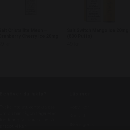
Salt Cristallite Mesh –
Salt Switch Mango Ice 20mg
Cranberry Cherry Ice 20mg
(800 Puffs)
59 kr
49 kr
Behöver du hjälp?
Läs mer
Tveka inte att kontakta oss
Köpvillkor
om du har någon fråga eller
Kontakt
fundering. Vi svarar alltid så
18-års gräns
snabbt vi kan!