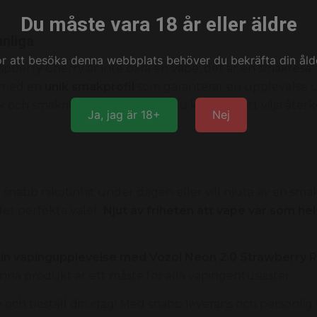
Du måste vara 18 år eller äldre
nliga
ör att besöka denna webbplats behöver du bekräfta din ålde
pberry Cherry är inte bara en vape,
det är en smakresa.
med en
unik smakprofil
som garanterar en upplevelse 
k och smakrik upplevelse som du kommer att vilja återk
Ja, jag är 18+
Nej
 snabb nikotinhit under dagen eller vill njuta av en sma
det perfekta valet.
Njut av friheten att vape var som hel
din vapingupplevelse med Vozol Neon 2.0 Strawberry 
na produkt är ett måste för alla vapingentusiaster.
e
och beställ din idag!
Med snabb leverans och personlig s