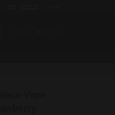
Logga in
Varukorg
 Neon Vape
rawberry