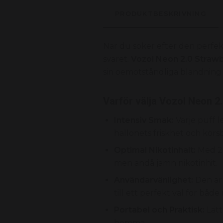
PRODUKTBESKRIVNING
När du söker efter den perfek
svaret.
Vozol Neon 2.0 Straw
sin oemotståndliga blandning
Varför välja Vozol Neon 2
Intensiv Smak:
Varje puff l
hallonets friskhet och körs
Optimal Nikotinhalt:
Med 20
men ändå jämn nikotinhit.
Användarvänlighet:
Den är 
till ett perfekt val för båd
Portabel och Praktisk:
Lätt
hemma.