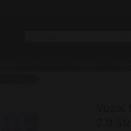
Klarna • 18+
Vape
Vitt snus
Tillbehör
Om oss
Vozol Neon Vape 2.0 Strawberry Raspberry Cherry 20mg -10 pack
Vozol
2.0 St