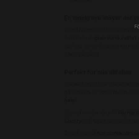
En smakresa utöver det va
F
Vozol Neon 2.
0 Strawberry Ras
kombinerar
premiumkvalitet
vanliga.
Varje drag ger en mju
gång på gång.
Perfekt för alla tillfällen
Oavsett om du är ute efter en
på kvällen,
är Vozol Neon 2.
0 
helst.
Så,
vad väntar du på?
Förhöj 
Cherry
och upptäck varför den
Besök oss på
NordicNikotin.s