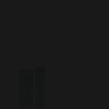
Dripped Fusion Split Pod 
Vindruva Ice
59 kr