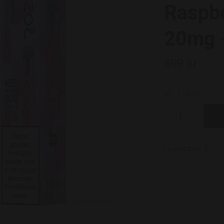
Raspbe
20mg 
699 kr
I lager.
Lagersaldo:
2