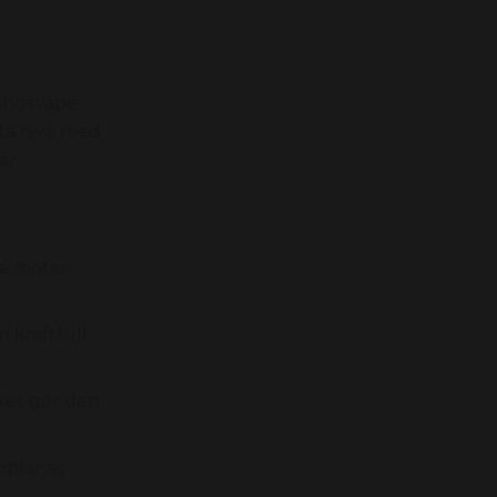
ångsvape
sta nivå med
är.
a möter
 kraftfull
ket gör den
pplar av