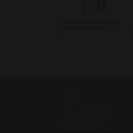
Frunk Bar Vape Bubbelgum -
Double Bubbel 20mg
79 kr
Om oss
Köp nikotinpåsar & vapes hos
Nordic Nikotin! Snus från
VELO, FIX & Lundgrens.
Engångsvapes från Frunk Bar,