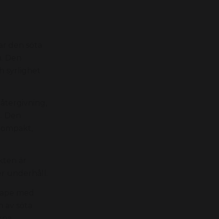
r den söta
n. Den
 syrlighet
återgivning,
t. Den
kompakt,
kten är
er underhåll.
svape med
 av söta
uxna