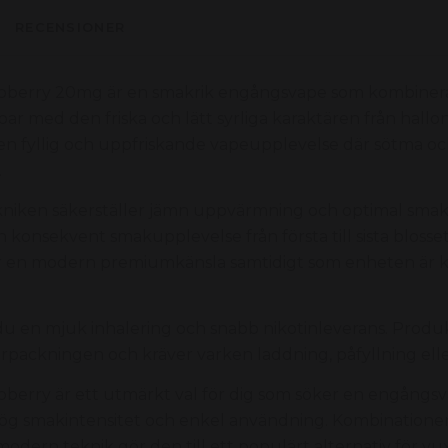
RECENSIONER
spberry 20mg är en smakrik engångsvape som kombinera
 med den friska och lätt syrliga karaktären från hallo
n fyllig och uppfriskande vapeupplevelse där sötma och
.
niken säkerställer jämn uppvärmning och optimal smak
en konsekvent smakupplevelse från första till sista blosse
er en modern premiumkänsla samtidigt som enheten är 
du en mjuk inhalering och snabb nikotinleverans. Produ
örpackningen och kräver varken laddning, påfyllning ell
pberry är ett utmärkt val för dig som söker en engång
ög smakintensitet och enkel användning. Kombinationen
modern teknik gör den till ett populärt alternativ för v