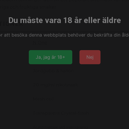
iga och fruktiga smaker.
Du måste vara 18 år eller äldre
TIONER
ör att besöka denna webbplats behöver du bekräfta din ålde
N One
Engångsvape
Ja, jag är 18+
Nej
Jordgubb & hallon
20 mg/ml nikotinsalt
Mesh coil
Transparent Crystal-finish
Automatisk vid inandning