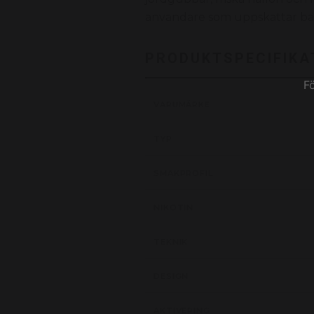
användare som uppskattar bär
PRODUKTSPECIFIKA
F
VARUMÄRKE
TYP
SMAKPROFIL
NIKOTIN
TEKNIK
DESIGN
AKTIVERING