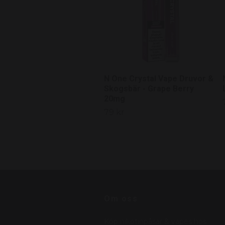
N One Crystal Vape Druvor &
Skogsbär - Grape Berry
20mg
79 kr
Om oss
Köp nikotinpåsar & vapes hos