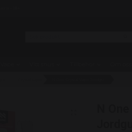
Klarna • 18+
Vape
Vitt snus
Tillbehör
Om oss
ape
Crystal Vape
N One Crystal Vape Jordgubb & Hallon - Strawberry Raspberry 20mg
N One 
Jordgu