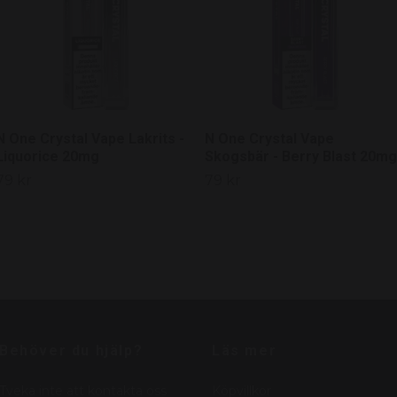
N One Crystal Vape Lakrits -
N One Crystal Vape
Liquorice 20mg
Skogsbär - Berry Blast 20mg
79 kr
79 kr
Behöver du hjälp?
Läs mer
Tveka inte att kontakta oss
Köpvillkor