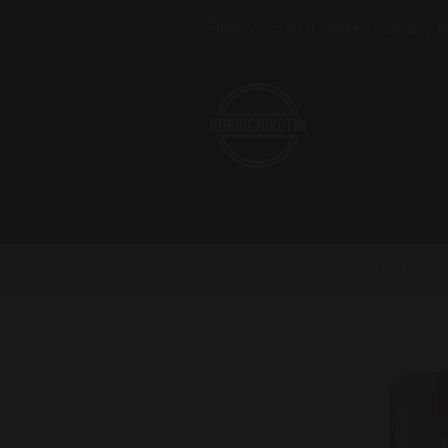
Frakt 39 kr (fri fr. 999 kr) • Swish / 
Hem
Vape
Engångsv