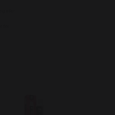
ng eller
t för
N One Crystal Vape Björn
& Blåbär - Blackberry
Blueberry 20mg