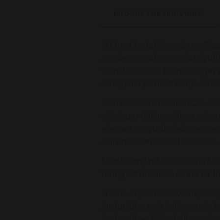
PRODUKTBESKRIVNING
N One Crystal Strawberry Ra
smaken av solmogna jordgubbar
välbalanserade bärmixen ger e
samspelar perfekt i varje bloss
Den avancerade Mesh Coil-tek
vilket ger fylligare ånga och 
eleganta Crystal-designen g
stilren och enkel att använda.
Med 20 mg/ml nikotinsalt får 
färdig att använda direkt ur f
N One Crystal Strawberry Ras
jordgubbs- och hallonsmak, h
jordgubbar, friska hallon och 