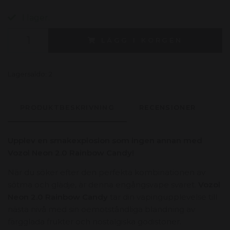
I lager.
LÄGG I KORGEN
Lagersaldo:
2
PRODUKTBESKRIVNING
RECENSIONER
Upplev en smakexplosion som ingen annan med
Vozol Neon 2.0 Rainbow Candy!
När du söker efter den perfekta kombinationen av
sötma och glädje,
är denna engångsvape svaret.
Vozol
Neon 2.0 Rainbow Candy
tar din vapingupplevelse till
nästa nivå med sin oemotståndliga blandning av
färgglada frukter och nostalgiska godistoner.