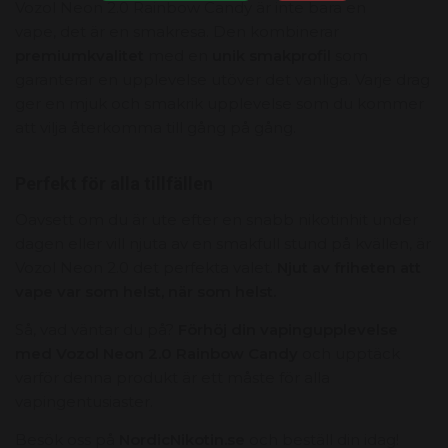
Vozol Neon 2.
0 Rainbow Candy är inte bara en
vape,
det är en smakresa.
Den kombinerar
premiumkvalitet
med en
unik smakprofil
som
garanterar en upplevelse utöver det vanliga.
Varje drag
ger en mjuk och smakrik upplevelse som du kommer
att vilja återkomma till gång på gång.
Perfekt för alla tillfällen
Oavsett om du är ute efter en snabb nikotinhit under
dagen eller vill njuta av en smakfull stund på kvällen,
är
Vozol Neon 2.
0 det perfekta valet.
Njut av friheten att
vape var som helst, när som helst.
Så,
vad väntar du på?
Förhöj din vapingupplevelse
med Vozol Neon 2.0 Rainbow Candy
och upptäck
varför denna produkt är ett måste för alla
vapingentusiaster.
Besök oss på
NordicNikotin.se
och beställ din idag!