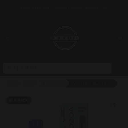
Frakt 39 kr (fri fr. 999 kr) • Swish / Klarna • 18+
Hem
Vape
Engångsvape
Vozol Neon Vape 2.0 - Rainbow Candy 20mg - 10 pack
10-PACK