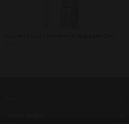
Vozol Neon Vape 2.0 Watermelon Bubbelgum 20mg
79 kr
Om oss
Behöver du hjälp?