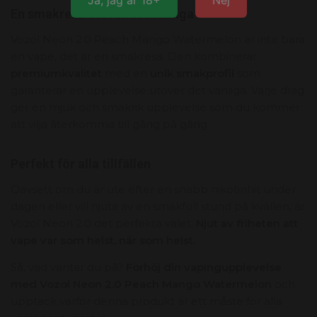
Ja, jag är 18+
Nej
En smakresa utöver det vanliga
Vozol Neon 2.
0 Peach Mango Watermelon är inte bara
en vape,
det är en smakresa.
Den kombinerar
premiumkvalitet
med en
unik smakprofil
som
garanterar en upplevelse utöver det vanliga.
Varje drag
ger en mjuk och smakrik upplevelse som du kommer
att vilja återkomma till gång på gång.
Perfekt för alla tillfällen
Oavsett om du är ute efter en snabb nikotinhit under
dagen eller vill njuta av en smakfull stund på kvällen,
är
Vozol Neon 2.
0 det perfekta valet.
Njut av friheten att
vape var som helst, när som helst.
Så,
vad väntar du på?
Förhöj din vapingupplevelse
med Vozol Neon 2.0 Peach Mango Watermelon
och
upptäck varför denna produkt är ett måste för alla