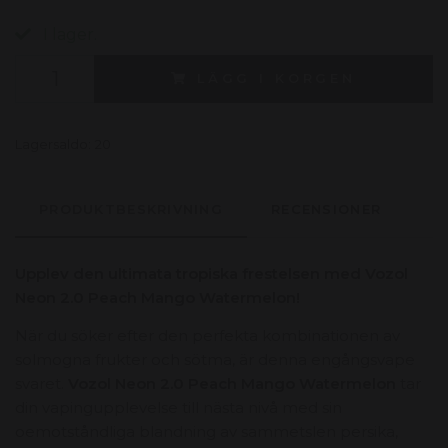
I lager.
LÄGG I KORGEN
Lagersaldo:
20
PRODUKTBESKRIVNING
RECENSIONER
Upplev den ultimata tropiska frestelsen med Vozol
Neon 2.0 Peach Mango Watermelon!
När du söker efter den perfekta kombinationen av
solmogna frukter och sötma,
är denna engångsvape
svaret.
Vozol Neon 2.0 Peach Mango Watermelon
tar
din vapingupplevelse till nästa nivå med sin
oemotståndliga blandning av sammetslen persika,