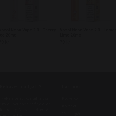
Vozol Neon Vape 2.0 - Cherry
Vozol Neon Vape 2.0 - Lemo
Ice 20mg
Lime 20mg
79 kr
79 kr
Behöver du hjälp?
Läs mer
Tveka inte att kontakta oss
Köpvillkor
om du har någon fråga eller
Kontakt
fundering. Vi svarar alltid så
18-års gräns
snabbt vi kan!