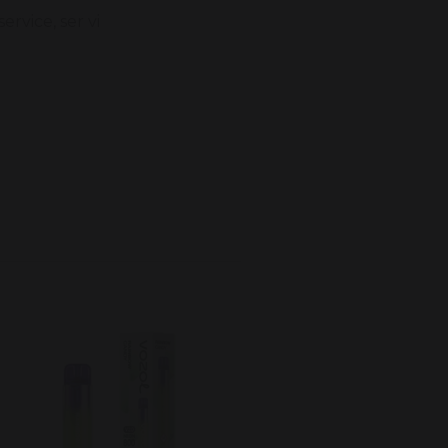
ervice,
ser vi
Vozol Neon Vape 2.0 - VZ 
20mg
79 kr