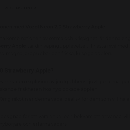
RECENSIONER
sionen med Vozol Neon 2.0 Strawberry Apple!
ta kombinationen av sötma och krispighet,
är denna en
berry Apple
tar din vapingupplevelse till nästa nivå med 
solmogna jordgubbar och friska,
krispiga äpplen.
.0 Strawberry Apple?
evererar en explosion av jordgubbens ljuvliga sötma,
per
skande friskheten hos nyplockade äpplen.
mg nikotin är denna vape idealisk för dem som vill ha en
designad för att vara enkel och bekväm att använda,
vil
e nybörjare och erfarna vapers.