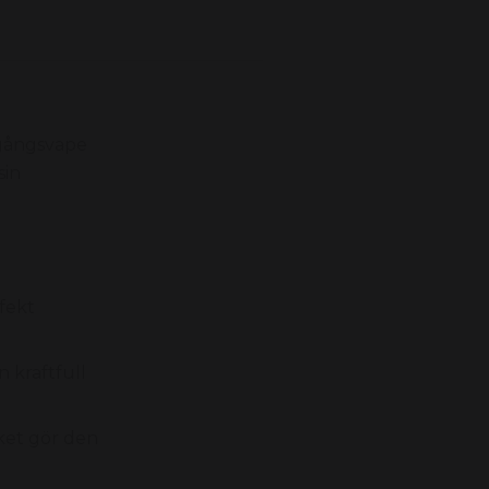
gångsvape
sin
fekt
 kraftfull
ket gör den