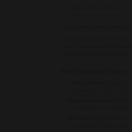
PRODUKTBESKRIVNING
Upplev den ultimata fruktfu
När du söker efter den perfek
svaret.
Vozol Neon 2.0 Straw
oemotståndliga blandning av 
Varför välja Vozol Neon 2
Intensiv Smak:
Varje puff l
balanserad med den uppfri
Optimal Nikotinhalt:
Med 20
men ändå jämn nikotinhit.
Användarvänlighet:
Den är 
till ett perfekt val för båd