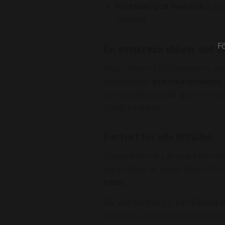
Portabel och Praktisk:
Lätt
hemma.
F
En smakresa utöver det va
Vozol Neon 2.
0 Strawberry App
kombinerar
premiumkvalitet
vanliga.
Varje drag ger en mju
gång på gång.
Perfekt för alla tillfällen
Oavsett om du är ute efter en
på kvällen,
är Vozol Neon 2.
0 
helst.
Så,
vad väntar du på?
Förhöj 
upptäck varför denna produkt 