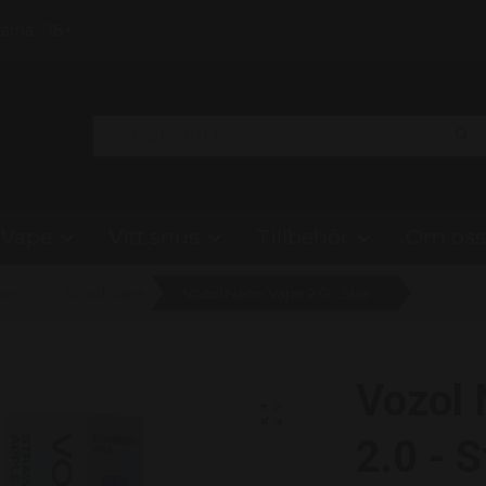
Klarna • 18+
Vape
Vitt snus
Tillbehör
Om oss
ape
Vozol Vape
Vozol Neon Vape 2.0 - Strawberry Apple 20mg
Vozol
2.0 - 