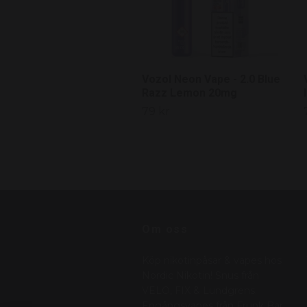
Vozol Neon Vape - 2.0 Blue
Razz Lemon 20mg
79 kr
Om oss
Köp nikotinpåsar & vapes hos
Nordic Nikotin! Snus från
VELO, FIX & Lundgrens.
Engångsvapes från Frunk Bar,