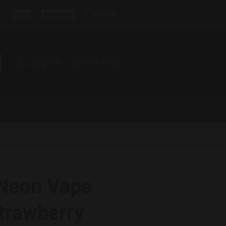
Logga in
Varukorg
 Neon Vape
Strawberry