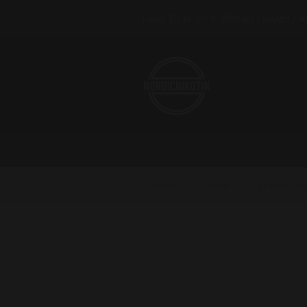
Frakt 39 kr (fri fr. 999 kr) • Swish / 
Hem
Vape
Engångsv