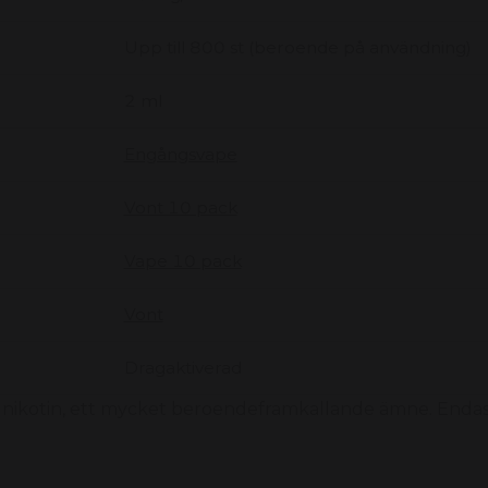
Upp till 800 st (beroende på användning)
2 ml
Engångsvape
Vont 10 pack
Vape 10 pack
Vont
Dragaktiverad
nikotin, ett mycket beroendeframkallande ämne. Endas