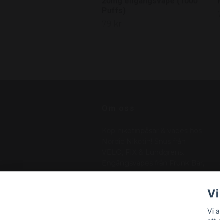
20mg engångsvape (1000
Puffs)
79 kr
Om oss
Köp nikotinpåsar & vapes hos
Nordic Nikotin! Snus från
VELO, FIX & Lundgrens.
Engångsvapes från Frunk Bar,
N One, Salt. . Betala med
Klarna, Swish – vi skickar med
Vi
PostNord inom Sverige!!
Vi 