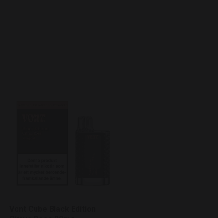
Vozol Neon Vape 2.0 - Kiw
Passionsfruit Guava 20m
10 pack
699 kr
Vont Cube Black Edition