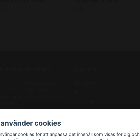
Peach On Ice 20mg
- Grape Berry 20mg
79 kr
79 kr
Behöver du hjälp?
Läs mer
Tveka inte att kontakta oss
Köpvillkor
om du har någon fråga eller
Kontakt
fundering. Vi svarar alltid så
18-års gräns
snabbt vi kan!
info@nordicnikotin.se
Vanliga frågor
Blogg
 använder cookies
Om oss
använder cookies för att anpassa det innehåll som visas för dig och