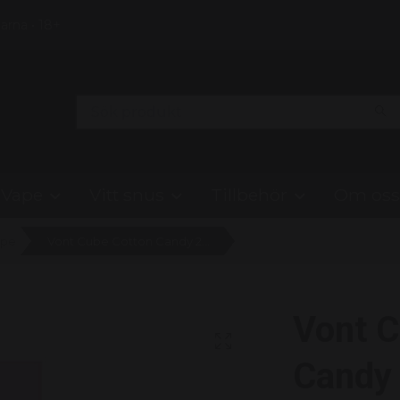
Klarna • 18+
Vape
Vitt snus
Tillbehör
Om oss
ape
Vont Cube Cotton Candy 20mg - 10 pack
Vont C
Candy