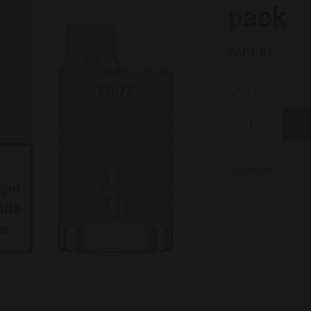
pack
699 kr
I lager.
Lagersaldo:
1