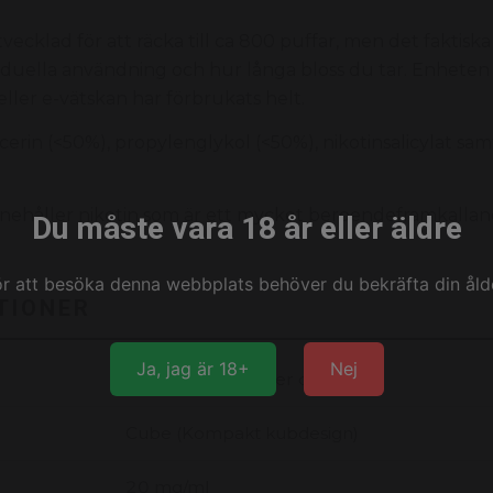
cklad för att räcka till ca 800 puffar, men det faktiska
viduella användning och hur långa bloss du tar. Enheten
 eller e-vätskan har förbrukats helt.
cerin (<50%), propylenglykol (<50%), nikotinsalicylat sam
ehåller nikotin som är ett mycket beroendeframkallan
Du måste vara 18 år eller äldre
ör att besöka denna webbplats behöver du bekräfta din ålde
TIONER
Ja, jag är 18+
Nej
Sockervadd (socker och bär)
Cube (Kompakt kubdesign)
20 mg/ml