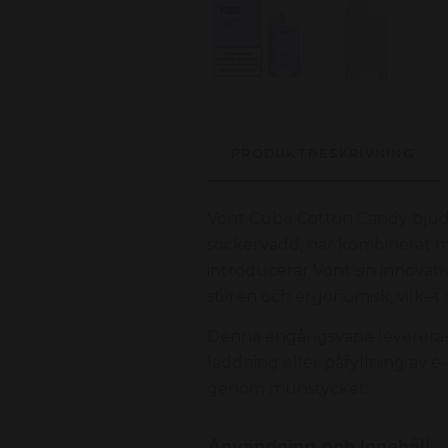
PRODUKTBESKRIVNING
Vont Cube Cotton Candy bjude
sockervadd, här kombinerat m
introducerar Vont sin innova
stilren och ergonomisk, vilket
Denna engångsvape levereras 
laddning eller påfyllning av e
genom munstycket.
Användning och Innehåll