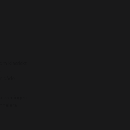
m klassiskt
4
är både
kräver ingen
inhalera