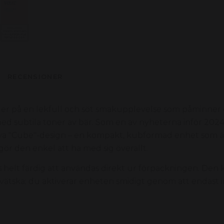
RECENSIONER
r på en lekfull och söt smakupplevelse som påminner o
ed subtila toner av bär. Som en av nyheterna inför 202
tiva "Cube"-design – en kompakt, kubformad enhet som 
 gör den enkel att ha med sig överallt.
helt färdig att användas direkt ur förpackningen. Den 
-vätska; du aktiverar enheten smidigt genom att endast 