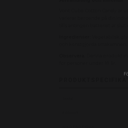
Vont Cube Cotton Candy är utve
varierar beroende på din indi
tills antingen batteriet är slut
Ingredienser:
Vegetabilisk gly
och konstgjorda smakämnen.
Observera.
Denna produkt inn
för personer under 18 år.
F
PRODUKTSPECIFIKA
SMAK
FORMAT
NIKOTINSTYRKA