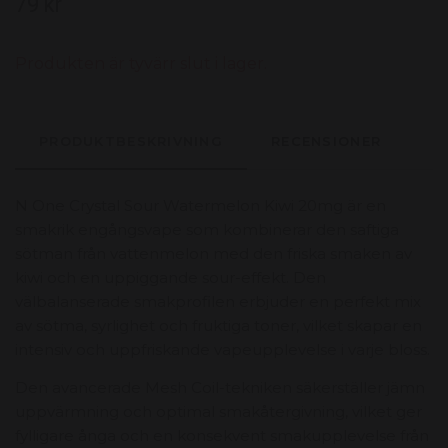
79 kr
Produkten är tyvärr slut i lager.
PRODUKTBESKRIVNING
RECENSIONER
N One Crystal Sour Watermelon Kiwi 20mg är en
smakrik engångsvape som kombinerar den saftiga
sötman från vattenmelon med den friska smaken av
kiwi och en uppiggande sour-effekt. Den
välbalanserade smakprofilen erbjuder en perfekt mix
av sötma, syrlighet och fruktiga toner, vilket skapar en
intensiv och uppfriskande vapeupplevelse i varje bloss.
Den avancerade Mesh Coil-tekniken säkerställer jämn
uppvärmning och optimal smakåtergivning, vilket ger
fylligare ånga och en konsekvent smakupplevelse från