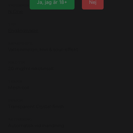
Ja, jag är 18+
Nej
VARUMÄRKE
N One
TYP
Engångsvape
SMAKPROFIL
Vattenmelon, kiwi & sour-effekt
NIKOTIN
20 mg/ml nikotinsalt
TEKNIK
Mesh coil
DESIGN
Transparent Crystal-finish
AKTIVERING
Automatisk vid inandning