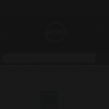
Frakt 39 kr (fri fr. 999 kr) • Swish / Klarna • 18+
Hem
Vape
Engångsvape
Salt vape
Salt Cristallite M