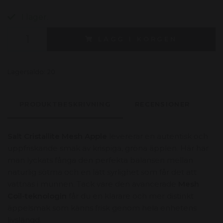
I lager.
LÄGG I KORGEN
Lagersaldo:
20
PRODUKTBESKRIVNING
RECENSIONER
Salt Cristallite Mesh Apple
levererar en autentisk och
uppfriskande smak av krispiga, gröna äpplen. Här har
man lyckats fånga den perfekta balansen mellan
naturlig sötma och en lätt syrlighet som får det att
vattnas i munnen. Tack vare den avancerade
Mesh
Coil-teknologin
får du en klarare och mer distinkt
äppelsmak som känns frisk genom hela enhetens
livslängd.