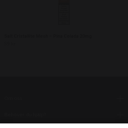
Salt Cristallite Mesh – Pina Colada 20mg
59 kr
Om oss
Behöver du hjälp?