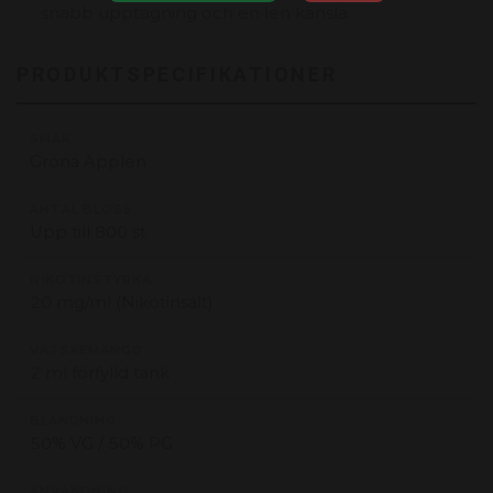
snabb upptagning och en len känsla.
PRODUKTSPECIFIKATIONER
SMAK
Gröna Äpplen
ANTAL BLOSS
Upp till 800 st
NIKOTINSTYRKA
20 mg/ml (Nikotinsalt)
VÄTSKEMÄNGD
2 ml förfylld tank
BLANDNING
50% VG / 50% PG
ANVÄNDNING