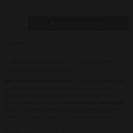
I lager.
LÄGG I KORGEN
Lagersaldo:
20
PRODUKTBESKRIVNING
RECENSIONER
Salt Cristallite Mesh Peach Ice
är en högpresterande
engångsvape som kombinerar den mjuka, söta
smaken av mogna persikor med en kraftfull våg av
cooling. Tack vare den avancerade
Mesh-teknologin
får du en jämnare förångning, vilket ger en fylligare
smak och tätare ånga från första till sista blosset.