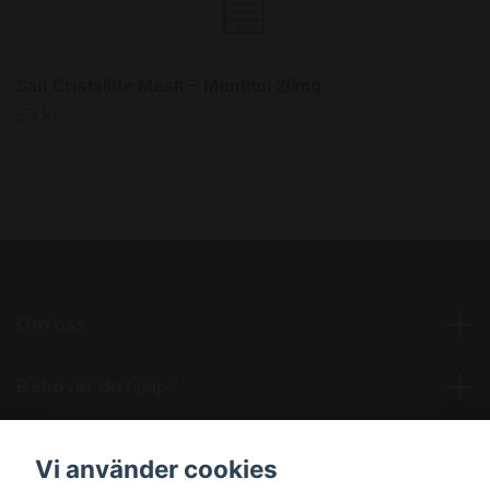
Salt Cristallite Mesh – Menthol 20mg
59 kr
Om oss
Behöver du hjälp?
Läs mer
Vi använder cookies