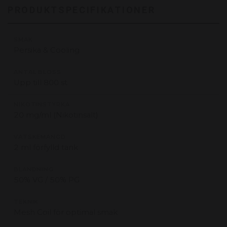
PRODUKTSPECIFIKATIONER
SMAK
Persika & Cooling
ANTAL BLOSS
Upp till 800 st
NIKOTINSTYRKA
20 mg/ml (Nikotinsalt)
VÄTSKEMÄNGD
2 ml förfylld tank
BLANDNING
50% VG / 50% PG
TEKNIK
Mesh Coil för optimal smak