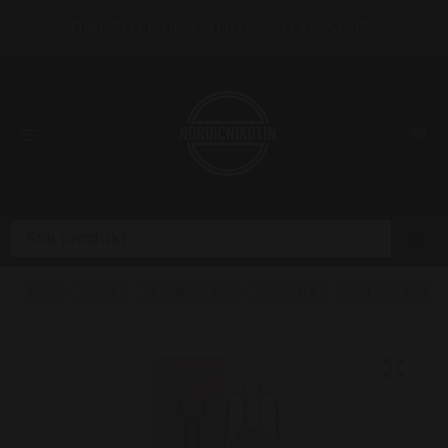
Frakt 39 kr (fri fr. 999 kr) • Swish / Klarna • 18+
Hem
Vape
Engångsvape
Salt vape
Salt Cristallite M