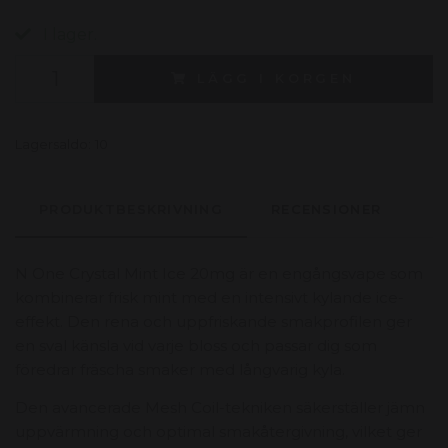
I lager.
LÄGG I KORGEN
Lagersaldo:
10
PRODUKTBESKRIVNING
RECENSIONER
N One Crystal Mint Ice 20mg är en engångsvape som
kombinerar frisk mint med en intensivt kylande ice-
effekt. Den rena och uppfriskande smakprofilen ger
en sval känsla vid varje bloss och passar dig som
föredrar fräscha smaker med långvarig kyla.
Den avancerade Mesh Coil-tekniken säkerställer jämn
uppvärmning och optimal smakåtergivning, vilket ger