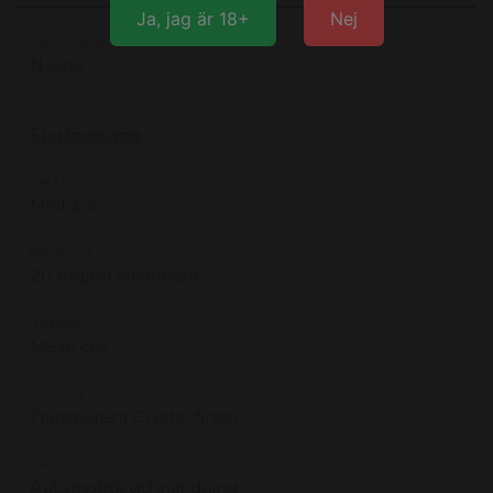
Ja, jag är 18+
Nej
VARUMÄRKE
N One
TYP
Engångsvape
SMAK
Mint & is
NIKOTIN
20 mg/ml nikotinsalt
TEKNIK
Mesh coil
DESIGN
Transparent Crystal-finish
AKTIVERING
Automatisk vid inandning