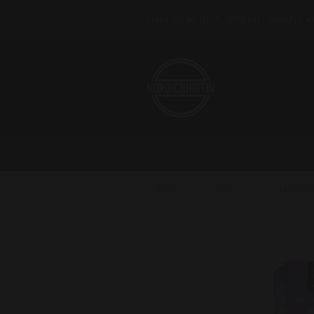
Frakt 39 kr (fri fr. 999 kr) • Swish / 
Hem
Vape
Engångsv