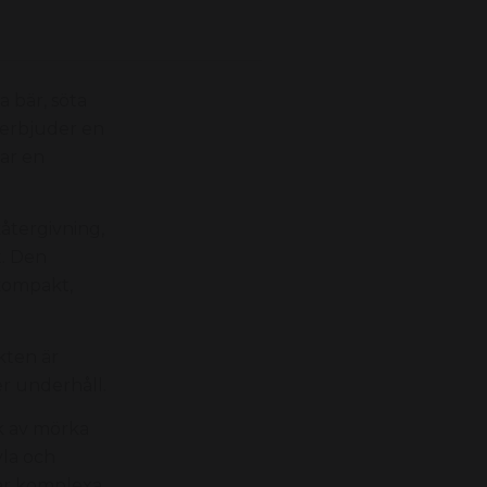
 bär, söta
 erbjuder en
par en
återgivning,
t. Den
kompakt,
kten är
er underhåll.
k av mörka
yla och
tar komplexa