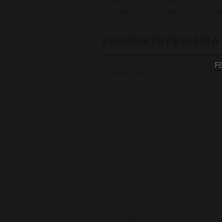
och smakrika vapeupplevelser
PRODUKTSPECIFIKA
F
VARUMÄRKE
TYP
SMAKPROFIL
NIKOTIN
TEKNIK
DESIGN
AKTIVERING