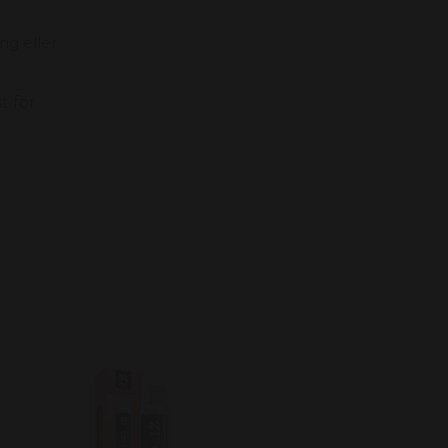
ng eller
t för
N One Crystal Vape Blåbär
Blueberry 20mg
79 kr