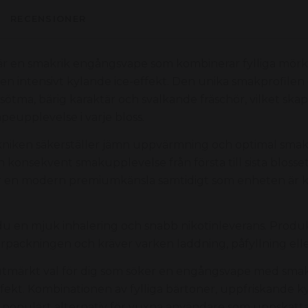
RECENSIONER
r en smakrik engångsvape som kombinerar fylliga mörka
en intensivt kylande ice-effekt. Den unika smakprofilen
sötma, bärig karaktär och svalkande fräschör, vilket ska
peupplevelse i varje bloss.
niken säkerställer jämn uppvärmning och optimal smak
en konsekvent smakupplevelse från första till sista blosse
er en modern premiumkänsla samtidigt som enheten är 
du en mjuk inhalering och snabb nikotinleverans. Produ
örpackningen och kräver varken laddning, påfyllning ell
 utmärkt val för dig som söker en engångsvape med sma
ffekt. Kombinationen av fylliga bärtoner, uppfriskande k
tt populärt alternativ för vuxna användare som uppskat