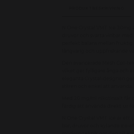
PRODUKTBESKRIVNING
N One Crystal VMT Ice 20mg ä
druvor och svarta vinbär med 
perfekt balans mellan fruktig 
långvarig och uppfriskande va
Den avancerade Mesh Coil-tek
vilket ger fylligare ånga och 
eleganta Crystal-designen g
stilren och enkel att använda.
Med 20 mg/ml nikotinsalt får 
färdig att använda direkt ur f
N One Crystal VMT Ice är ett
bär, druvor och kylande ice-e
modern teknik gör den till e