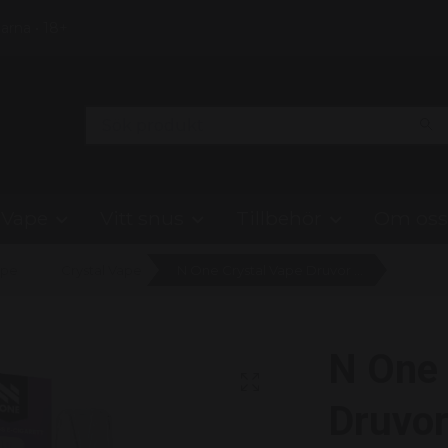
Klarna • 18+
Vape
Vitt snus
Tillbehör
Om oss
ape
Crystal Vape
N One Crystal Vape Druvor & Svartvinbär - VMT Ice 20mg
N One 
Druvor