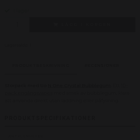
I lager.
LÄGG I KORGEN
Lagersaldo:
1
PRODUKTBESKRIVNING
RECENSIONER
Storpack med tio
N One Crystal Bubblegum
.
Ett
10-
pack engångsvapes
med smak av bubblegum, klara
att använda direkt utan laddning eller påfyllning.
PRODUKTSPECIFIKATIONER
ANTAL ENHETER