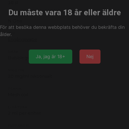
10 st
Du måste vara 18 år eller äldre
TILLVERKARE
N One
För att besöka denna webbplats behöver du bekräfta din
ålder.
TYP
Engångsvape
SMAK
Ja, jag är 18+
Nej
Bubblegum
NIKOTIN
20 mg/ml nikotinsalt
TEKNIK
Mesh coil
E-VÄTSKA
2 ml per enhet
PUFFANTAL