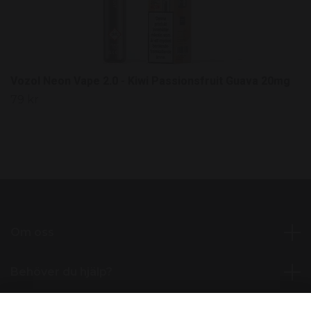
Vozol Neon Vape 2.0 - Kiwi Passionsfruit Guava 20mg
79 kr
Om oss
Behöver du hjälp?