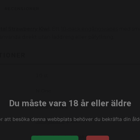
RECENSIONER
tal Strawberry Kiwi
.
Ett
10-pack engångsvapes
med sma
 använda direkt utan laddning eller påfyllning.
TIONER
10 st
N One
Du måste vara 18 år eller äldre
Engångsvape
ör att besöka denna webbplats behöver du bekräfta din ålde
Jordgubbar
& Kiwi
20 mg/ml nikotinsalt