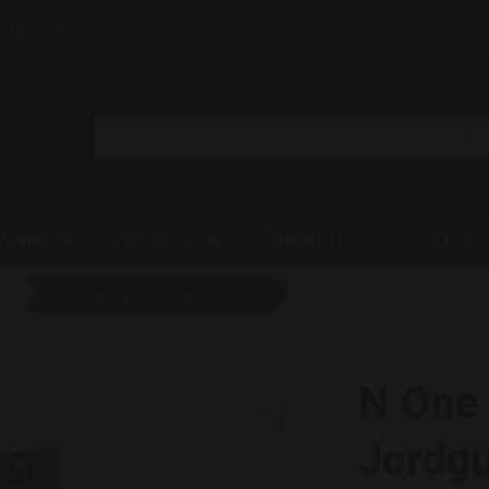
Klarna • 18+
Vape
Vitt snus
Tillbehör
Om oss
ape
N One Crystal Vape Jordgubbar & Kiwi - Strawberry Kiwi 20mg - 10 pack
N One 
Jordgu