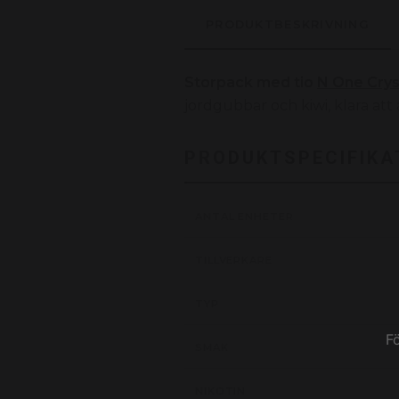
PRODUKTBESKRIVNING
Storpack med tio
N One Crys
jordgubbar och kiwi, klara att
PRODUKTSPECIFIKA
ANTAL ENHETER
TILLVERKARE
TYP
F
SMAK
NIKOTIN