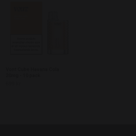
Frunk Bar Vape - Blueber
Bubbegum 20mg - 10 pac
699 kr
Vont Cube Havana Cola
20mg - 10 pack
699 kr