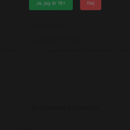
Ja, jag är 18+
Nej
Mesh coil
2 ml per enhet
Upp till ca 800 puffar
nikotin, ett mycket beroendeframkallande ämne. Endas