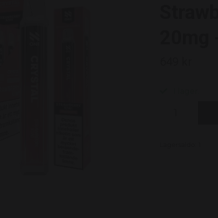
Strawb
20mg -
649 kr
I lager.
Lagersaldo:
1