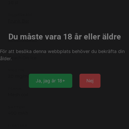
10 st
TILLVERKARE
Frunk Bar
TYP
Du måste vara 18 år eller äldre
Engångsvape
För att besöka denna webbplats behöver du bekräfta din
SMAK
Peach On Ice
ålder.
NIKOTIN
20 mg/ml nikotinsalt
Ja, jag är 18+
Nej
TEKNIK
Mesh coil
BATTERI
400 mAh
E-VÄTSKA