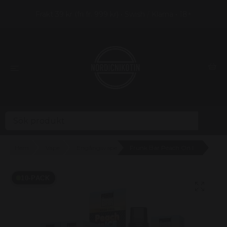
Frakt 39 kr (fri fr. 999 kr) • Swish / Klarna • 18+
Hem
Vape
Engångsvape
Frunk Bar Peach On Ice 20mg - 10 pack
10-PACK