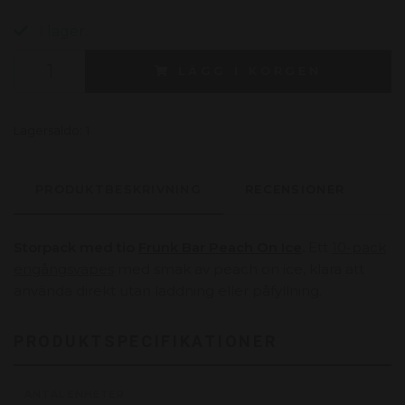
I lager.
LÄGG I KORGEN
Lagersaldo:
1
PRODUKTBESKRIVNING
RECENSIONER
Storpack med tio
Frunk Bar Peach On Ice
.
Ett
10-pack
engångsvapes
med smak av peach on ice, klara att
använda direkt utan laddning eller påfyllning.
PRODUKTSPECIFIKATIONER
ANTAL ENHETER