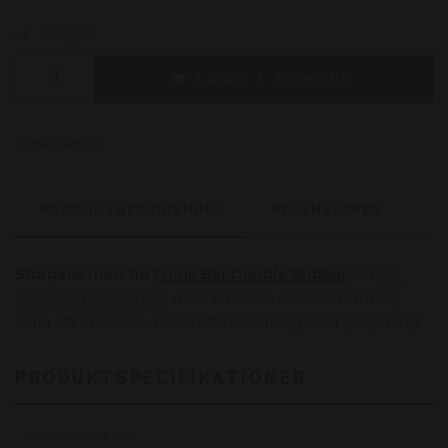
I lager.
LÄGG I KORGEN
Lagersaldo:
1
PRODUKTBESKRIVNING
RECENSIONER
Storpack med tio
Frunk Bar Double Bubbel
.
Ett
10-
pack engångsvapes
med smak av double bubbel,
klara att använda direkt utan laddning eller påfyllning.
PRODUKTSPECIFIKATIONER
ANTAL ENHETER