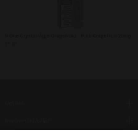
N One Crystal Vape Grapefrukt - Pink Grapefruit 20mg
79 kr
Om oss
Behöver du hjälp?