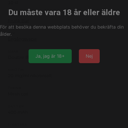
10 st
Du måste vara 18 år eller äldre
TILLVERKARE
Frunk Bar
För att besöka denna webbplats behöver du bekräfta din
ålder.
TYP
Engångsvape
SMAK
Ja, jag är 18+
Nej
Double Bubbel
NIKOTIN
20 mg/ml nikotinsalt
TEKNIK
Mesh coil
BATTERI
400 mAh
E-VÄTSKA