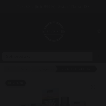
Frakt 39 kr (fri fr. 999 kr) • Swish / Klarna • 18+
Hem
Vape
Engångsvape
Frunk Bar Double Bubbel 20mg - 10 pack
10-PACK