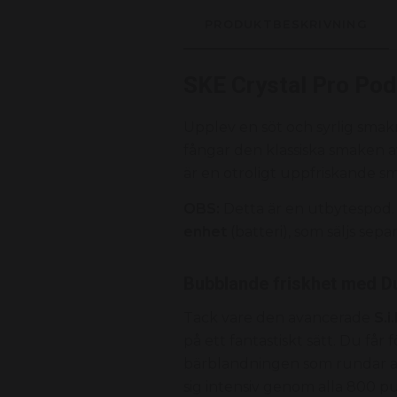
PRODUKTBESKRIVNING
SKE Crystal Pro Po
Upplev en söt och syrlig sma
fångar den klassiska smaken a
är en otroligt uppfriskande sm
OBS:
Detta är en utbytespod.
enhet
(batteri), som säljs separ
Bubblande friskhet med D
Tack vare den avancerade
S.i
på ett fantastiskt sätt. Du får
bärblandningen som rundar av
sig intensiv genom alla 800 pu