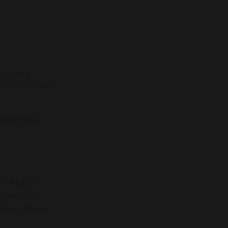
nna pod
röda bär. Det
.
stal Plus-
smaklagren
sötma från
aken håller