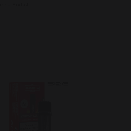
ämne. Endast
SKE Crystal Pro Pod –
Blueberry Raspberry
Blackberry (20mg)
59 kr