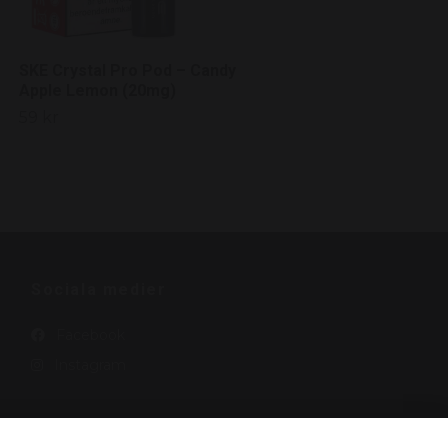
SKE Crystal Pro Pod – Candy
Apple Lemon (20mg)
59 kr
Sociala medier
Facebook
Instagram