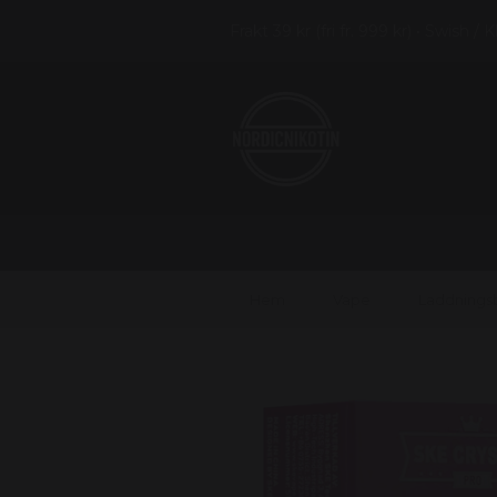
Frakt 39 kr (fri fr. 999 kr) • Swish / 
Hem
Vape
Laddnings