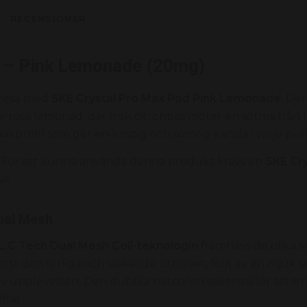
RECENSIONER
d – Pink Lemonade (20mg)
kresa med
SKE Crystal Pro Max Pod Pink Lemonade
. De
v rosa lemonad, där frisk citronbas möter en sötma från 
akprofil som ger en krispig och somrig känsla i varje puff
 För att kunna använda denna produkt krävs en
SKE Cry
at.
ual Mesh
.L.C Tech Dual Mesh Coil-teknologin
framhävs de olika 
 först den syrliga och läskande citronen, följt av en mjuk 
 upplevelsen. Den dubbla nätcoilen säkerställer att sm
ffar.