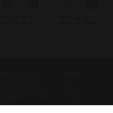
SKE Crystal Pro Pod –
SKE Crystal Pro Pod –
Lychee Ice (20mg)
Lemon Lime (20mg)
59 kr
59 kr
Behöver du hjälp?
Läs mer
Tveka inte att kontakta oss
Köpvillkor
om du har någon fråga eller
Kontakt
fundering. Vi svarar alltid så
18-års gräns
snabbt vi kan!
info@nordicnikotin.se
Vanliga frågor