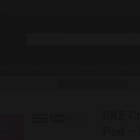
Klarna • 18+
Vape
Vitt snus
Tillbehör
Om oss
bar vape
SKE Crystal
SKE Crystal Pro Pod – Pink Lemonade (20mg)
SKE Cr
Pod – 