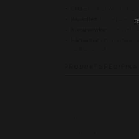
Smak:
Frisk citronlemonad 
Kapacitet:
2 ml e-juice (ger
F
Nikotinstyrka:
20 mg/ml niko
Hållbarhet:
Ett smartare va
vätskan är slut.
PRODUKTSPECIFIKA
COIL
KAPACITET
KOMPATIBILITET
NIKOTINHALT