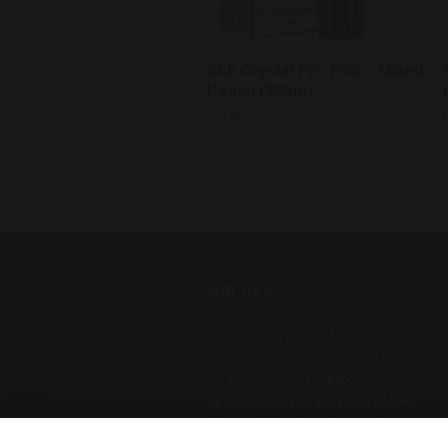
SKE Crystal Pro Pod – Mixed
Peach (20mg)
59 kr
Om oss
Köp nikotinpåsar & vapes hos
Nordic Nikotin! Snus från
VELO, FIX & Lundgrens.
Engångsvapes från Frunk Bar,
N One, Salt. . Betala med
Klarna, Swish – vi skickar med