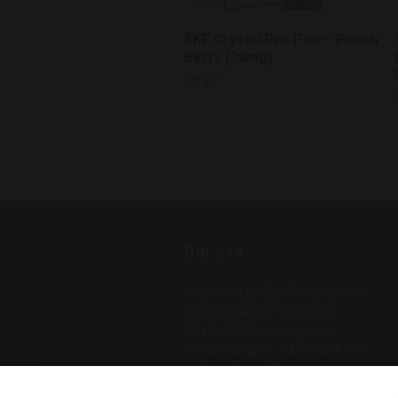
SKE Crystal Pro Pod – Peach
Berry (20mg)
59 kr
Om oss
Köp nikotinpåsar & vapes hos
Nordic Nikotin! Snus från
VELO, FIX & Lundgrens.
Engångsvapes från Frunk Bar,
N One, Salt. . Betala med
Klarna, Swish – vi skickar med