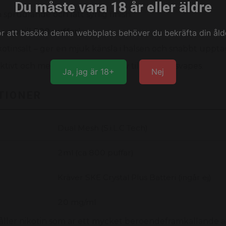
Du måste vara 18 år eller äldre
prudlande och lätt syrlig finish.
 upp till
800 puffar
).
ör att besöka denna webbplats behöver du bekräfta din ålde
otinsalt – ger en mjuk känsla i halsen och snabbt uppta
tivt och mer hållbart alternativ till engångsvapes.
Ja, jag är 18+
Nej
TIONER
Dual Mesh (S.i.L.C Tech)
2ml (ca 800 puffar)
Kräver SKE Crystal Plus Batteri (ingår ej)
20 mg/ml
ller nikotin som är ett mycket beroendeframkallande 