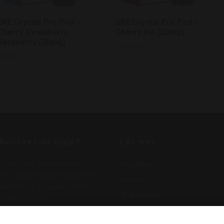
SKE Crystal Pro Pod –
SKE Crystal Pro Pod –
Cherry Strawberry
Cherry Ice (20mg)
Raspberry (20mg)
Slutsåld
59 kr
Behöver du hjälp?
Läs mer
Tveka inte att kontakta oss
Köpvillkor
om du har någon fråga eller
Kontakt
fundering. Vi svarar alltid så
18-års gräns
snabbt vi kan!
info@nordicnikotin.se
Vanliga frågor