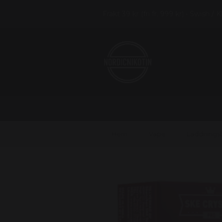
Frakt 39 kr (fri fr. 999 kr) • Swish / 
Hem
Vape
Laddnings