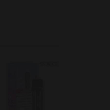
SKE Crystal Pro Pod –
Blueberry Peach (20mg)
59 kr