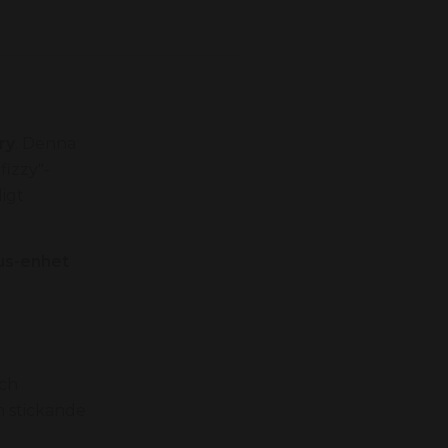
ry
. Denna
fizzy"-
ligt
lus-enhet
och
n stickande