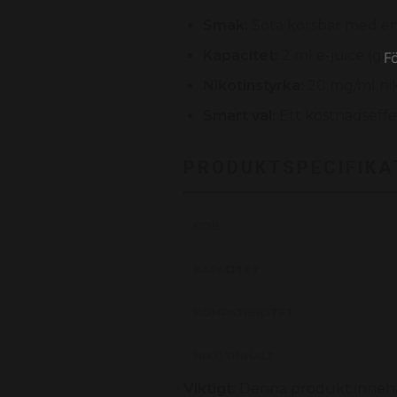
Smak:
Söta körsbär med en s
Kapacitet:
2 ml e-juice (ger
F
Nikotinstyrka:
20 mg/ml nik
Smart val:
Ett kostnadseffek
PRODUKTSPECIFIKA
COIL
KAPACITET
KOMPATIBILITET
NIKOTINHALT
Viktigt:
Denna produkt innehå