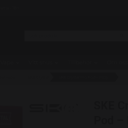
Klarna • 18+
Vape
Vitt snus
Tillbehör
Om oss
bar vape
SKE Crystal
SKE Crystal Pro Pod – Fizzy Cherry (20mg)
SKE Cr
Pod – 