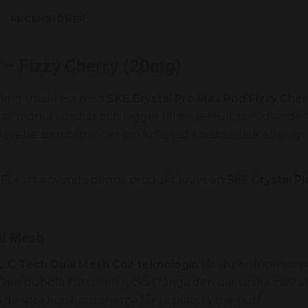
RECENSIONER
 – Fizzy Cherry (20mg)
uktig smakresa med
SKE Crystal Pro Max Pod Fizzy Cher
 mörka körsbär och lägger till en lekfull, sprudlande "
plevelse som påminner om kolsyrad körsbärsläsk eller syr
 För att använda denna produkt krävs en
SKE Crystal P
al Mesh
.L.C Tech Dual Mesh Coil-teknologin
får du en intensiv 
en dubbla nätcoilen lyckas fånga den där unika, nästa
 de söta körsbärstonerna får ta plats i varje puff.