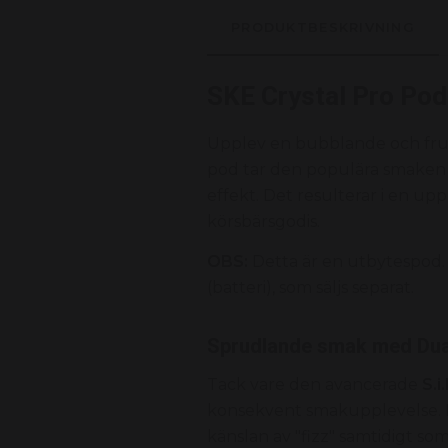
PRODUKTBESKRIVNING
SKE Crystal Pro Pod
Upplev en bubblande och fr
pod tar den populära smaken av
effekt. Det resulterar i en up
körsbärsgodis.
OBS:
Detta är en utbytespod.
(batteri), som säljs separat.
Sprudlande smak med Du
Tack vare den avancerade
S.i
konsekvent smakupplevelse. D
känslan av "fizz" samtidigt som