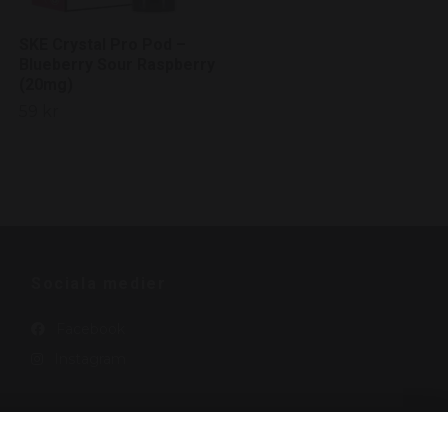
SKE Crystal Pro Pod –
Blueberry Sour Raspberry
(20mg)
59 kr
Sociala medier
Facebook
Instagram