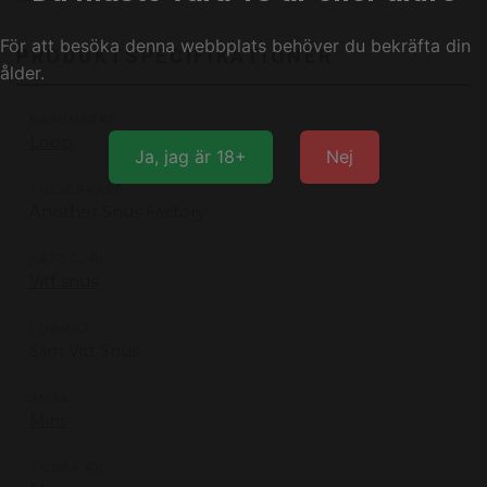
För att besöka denna webbplats behöver du bekräfta din
PRODUKTSPECIFIKATIONER
ålder.
VARUMÄRKE
Loop
Ja, jag är 18+
Nej
TILLVERKARE
Another Snus Factory
KATEGORI
Vitt snus
FORMAT
Slim Vitt Snus
SMAK
Mint
TONER AV