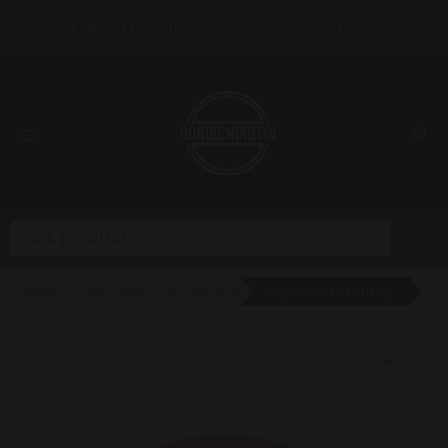
Frakt 39 kr (fri fr. 999 kr) • Swish / Klarna • 18+
Hem
Vitt snus
LOOP snus
Loop Smooth Mint Hyper Strong (15,6mg) - 6 prickar