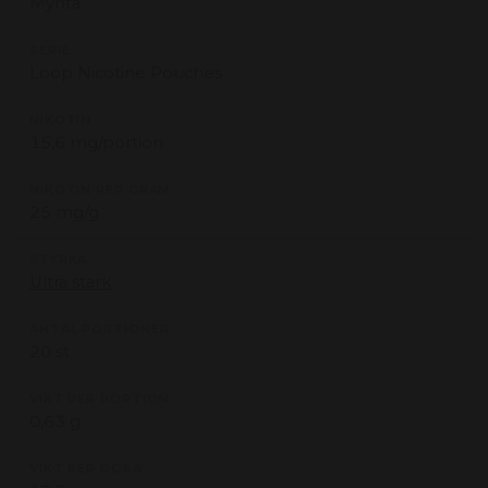
Mynta
SERIE
Loop Nicotine Pouches
NIKOTIN
15,6 mg/portion
NIKOTIN PER GRAM
25 mg/g
STYRKA
Ultra stark
ANTAL PORTIONER
20 st
VIKT PER PORTION
0,63 g
VIKT PER DOSA