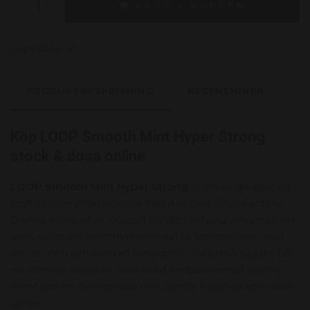
LÄGG I KORGEN
Lagersaldo:
50
PRODUKTBESKRIVNING
RECENSIONER
Köp LOOP Smooth Mint Hyper Strong
stock & dosa online
LOOP Smooth Mint Hyper Strong
är en av de absolut
kraftfullaste produkterna från Another Snus Factory.
Denna produkt är skapad för den erfarna användaren
som söker en extrem nikotinstyrka kombinerat med
en ren och sofistikerad smakprofil. Prillorna bjuder på
en intensiv smak av mint med en balanserad sötma,
vilket ger en omedelbar och isande fräschör som varar
länge.