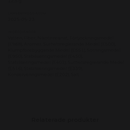
12,5 g
LANSERINGSDATUM
2025-05-23
INGREDIENSER
Vatten, Fiber, Nikotinresinat, Förtjockningsmedel
(E968), Aromer, Surhetsreglerande Medel (E500),
Klumpförebyggande Medel (E551), Sötningsmedel
(E950), Stabiliseringsmedel (E450),
Stabiliseringsmedel (E401), Surhetsreglerande Medel
(E516), Stabiliseringsmedel (E339),
Konserveringsmedel (E202), Salt.