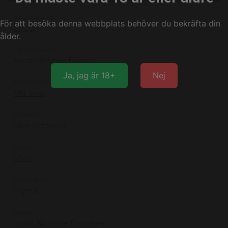
VARUMÄRKE
För att besöka denna webbplats behöver du bekräfta din
Loop
ålder.
TILLVERKARE
Another Snus Factory
Ja, jag är 18+
Nej
KATEGORI
Vitt snus
FORMAT
Slim Vitt Snus
SMAK
Mint
TONER AV
Mynta
SERIE
Loop Nicotine Pouches