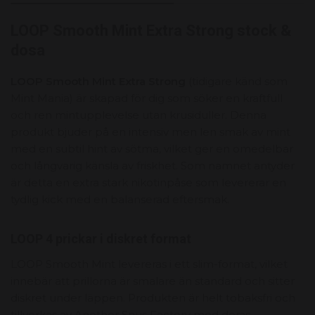
LOOP Smooth Mint Extra Strong stock &
dosa
LOOP Smooth Mint Extra Strong
(tidigare känd som
Mint Mania) är skapad för dig som söker en kraftfull
och ren mintupplevelse utan krusiduller. Denna
produkt bjuder på en intensiv men len smak av mint
med en subtil hint av sötma, vilket ger en omedelbar
och långvarig känsla av friskhet. Som namnet antyder
är detta en extra stark nikotinpåse som levererar en
tydlig kick med en balanserad eftersmak.
LOOP 4 prickar i diskret format
LOOP Smooth Mint levereras i ett slim-format, vilket
innebär att prillorna är smalare än standard och sitter
diskret under läppen. Produkten är helt tobaksfri och
tillverkas av Another Snus Factory med deras