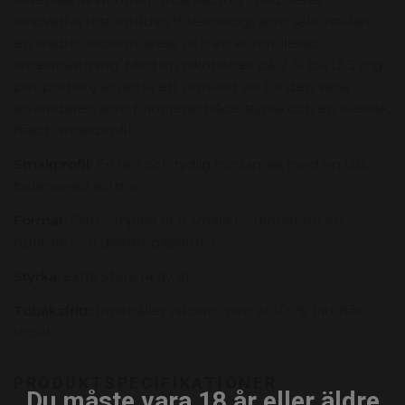
innovativa InstantRush™-teknologi, som säkerställer
en snabb nikotinrelease och en kontrollerad
smakfrisättning. Med en nikotinhalt på 2 % (ca 12,5 mg
per portion) är detta ett utmärkt val för den vana
användaren som prioriterar både styrka och en klassisk,
fräsch smakprofil.
Smakprofil:
En ren och tydlig mintsmak med en lätt,
balanserad sötma.
Format:
Slim – mjuka och smala portioner för en
optimal och diskret passform.
Styrka:
Extra Stark (4 av 4).
Tobaksfritt:
Innehåller nikotin men är 100% fritt från
tobak.
PRODUKTSPECIFIKATIONER
Du måste vara 18 år eller äldre