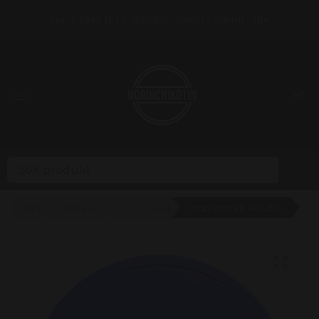
Frakt 39 kr (fri fr. 999 kr) • Swish / Klarna • 18+
Hem
Vitt snus
LOOP snus
Loop Smooth Mint Extra Strong (12,5mg) - 4 prickar