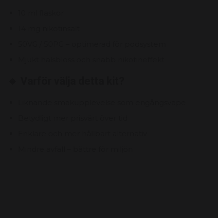
10 ml flaskor
14 mg nikotinsalt
50VG / 50PG – optimerad för podsystem
Mjukt halsbloss och snabb nikotineffekt
🔹 Varför välja detta kit?
Liknande smakupplevelse som engångsvape
Betydligt mer prisvärt över tid
Enklare och mer hållbart alternativ
Mindre avfall – bättre för miljön