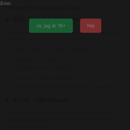
ålder.
Ta steget från engångsvape idag.
🔹 VIBE SE – från Vaporesso
Ja, jag är 18+
Nej
Ett kompakt och användarvänligt podsystem perfekt
för både nybörjare och vana användare.
1100mAh batteri – räcker hela dagen
Två lägen: ECO & PWR
Dual Mesh-teknik för bättre smak
4,5 ml pod – färre påfyllningar
Enkel användning utan skärm (RGB-indikator)
🔹 N One – Nikotinsalt
N One erbjuder smaker inspirerade av populära
engångsvapes – perfekt för dig som vill ha samma
känsla i refill-format.