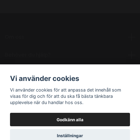
Om oss
Behöver du hjälp?
Läs mer
Vi använder cookies
Vi använder cookies för att anpassa det innehåll som
Sociala medier
visas för dig och för att du ska få bästa tänkbara
upplevelse när du handlar hos oss.
Godkänn alla
© 2026 NordicNikotin.se
Inställningar