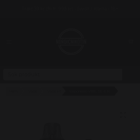
Frakt 39 kr (fri fr. 999 kr) • Swish / Klarna • 18+
Hem
Vape
Vape kit
Vaporesso VIBE SE & N One Berry Blast 14mg