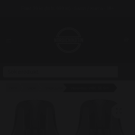
Frakt 39 kr (fri fr. 999 kr) • Swish / Klarna • 18+
Hem
Vape
Vape juice
Vaporesso VIBE SE Smart Pod 0,6/0,8ohm