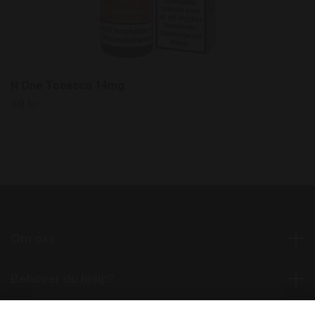
N One Tobacco 14mg
49 kr
Om oss
Behöver du hjälp?