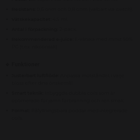
Resistans:
0,6 ohm och 0,8 ohm (valbart via switch).
Vätskekapacitet:
4,5 ml.
Antal i förpackning:
2-pack.
Rekommenderad e-juice:
E-vätska med minst 50%
PG (t.ex. nikotinsalt).
🔹 Funktioner
Justerbart luftflöde:
Anpassa motståndet i varje
bloss efter dina önskemål.
Smart teknik:
Inbyggda dubbla coils som är
optimerade för jämn förbränning och ren smak.
Format:
Påfyllningsbara poddar med integrerade
coils.