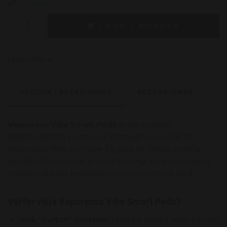
I lager.
LÄGG I KORGEN
Lagersaldo:
4
PRODUKTBESKRIVNING
RECENSIONER
Vaporesso Vibe Smart Pods
är de senaste
påfyllningsbara poddarna framtagna specifikt för
Vaporesso Vibe och Vibe SE pod-kit. Dessa smarta
poddar introducerar en unik lösning där du kan växla
mellan två olika resistanser i en och samma pod.
Varför välja Vaporesso Vibe Smart Pods?
Unik "Switch"-funktion:
Med ett enkelt svep kan du