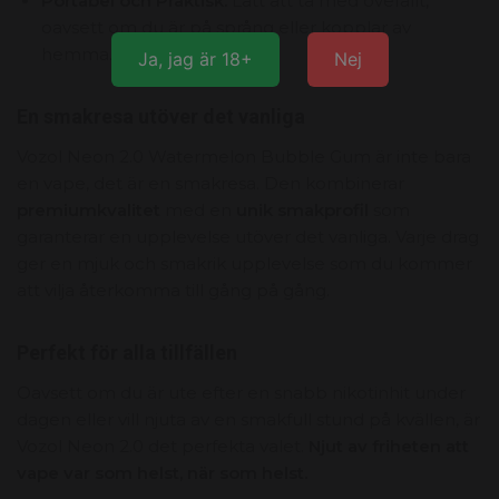
Portabel och Praktisk:
Lätt att ta med överallt,
oavsett om du är på språng eller kopplar av
hemma.
Ja, jag är 18+
Nej
En smakresa utöver det vanliga
Vozol Neon 2.0 Watermelon Bubble Gum är inte bara
en vape, det är en smakresa. Den kombinerar
premiumkvalitet
med en
unik smakprofil
som
garanterar en upplevelse utöver det vanliga. Varje drag
ger en mjuk och smakrik upplevelse som du kommer
att vilja återkomma till gång på gång.
Perfekt för alla tillfällen
Oavsett om du är ute efter en snabb nikotinhit under
dagen eller vill njuta av en smakfull stund på kvällen, är
Vozol Neon 2.0 det perfekta valet.
Njut av friheten att
vape var som helst, när som helst.