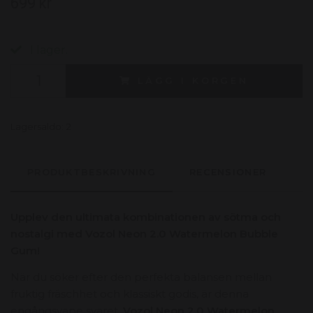
699 kr
I lager.
LÄGG I KORGEN
Lagersaldo:
2
PRODUKTBESKRIVNING
RECENSIONER
Upplev den ultimata kombinationen av sötma och
nostalgi med Vozol Neon 2.0 Watermelon Bubble
Gum!
När du söker efter den perfekta balansen mellan
fruktig fräschhet och klassiskt godis, är denna
engångsvape svaret.
Vozol Neon 2.0 Watermelon