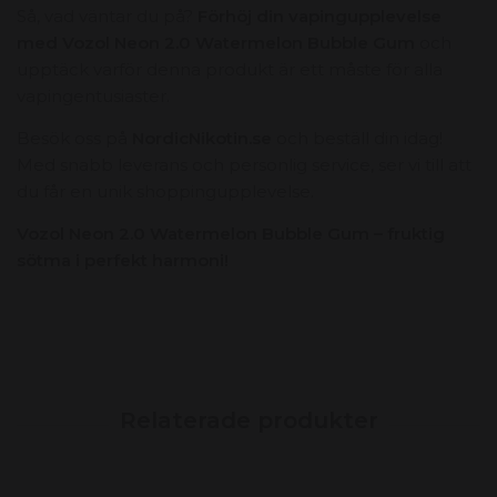
Så, vad väntar du på?
Förhöj din vapingupplevelse
med Vozol Neon 2.0 Watermelon Bubble Gum
och
upptäck varför denna produkt är ett måste för alla
vapingentusiaster.
Besök oss på
NordicNikotin.se
och beställ din idag!
Med snabb leverans och personlig service, ser vi till att
du får en unik shoppingupplevelse.
Vozol Neon 2.0 Watermelon Bubble Gum – fruktig
sötma i perfekt harmoni!