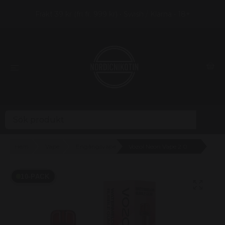
Frakt 39 kr (fri fr. 999 kr) • Swish / Klarna • 18+
Hem
Vape
Engångsvape
Vozol Neon Vape 2.0 Watermelon Bubbelgum 20mg - 10 pack
10-PACK