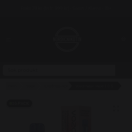
Frakt 39 kr (fri fr. 999 kr) • Swish / Klarna • 18+
Hem
Vape
Engångsvape
Vozol Neon Vape 2.0 Strawberry Cranberry Bubbelgum 20mg - 10 pack
10-PACK