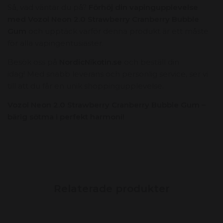
Så,
vad väntar du på?
Förhöj din vapingupplevelse
med Vozol Neon 2.0 Strawberry Cranberry Bubble
Gum
och upptäck varför denna produkt är ett måste
för alla vapingentusiaster.
Besök oss på
NordicNikotin.se
och beställ din
idag!
Med snabb leverans och personlig service,
ser vi
till att du får en unik shoppingupplevelse.
Vozol Neon 2.0 Strawberry Cranberry Bubble Gum –
bärig sötma i perfekt harmoni!