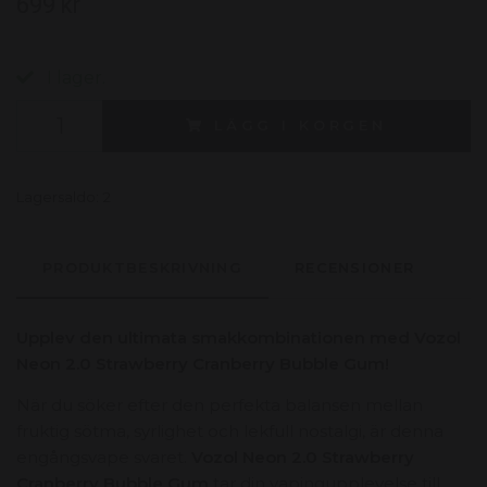
699 kr
I lager.
LÄGG I KORGEN
Lagersaldo:
2
PRODUKTBESKRIVNING
RECENSIONER
Upplev den ultimata smakkombinationen med Vozol
Neon 2.0 Strawberry Cranberry Bubble Gum!
När du söker efter den perfekta balansen mellan
fruktig sötma,
syrlighet och lekfull nostalgi,
är denna
engångsvape svaret.
Vozol Neon 2.0 Strawberry
Cranberry Bubble Gum
tar din vapingupplevelse till