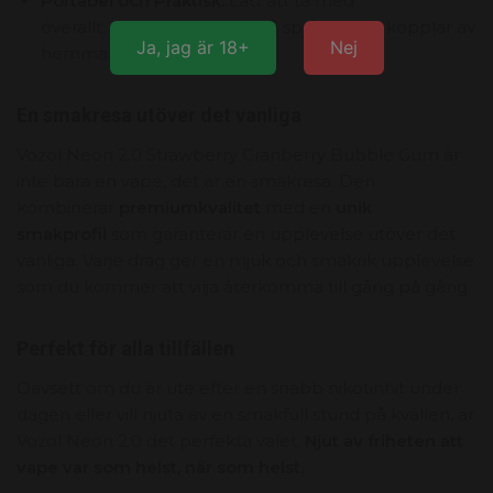
Portabel och Praktisk:
Lätt att ta med
överallt,
oavsett om du är på språng eller kopplar av
Ja, jag är 18+
Nej
hemma.
En smakresa utöver det vanliga
Vozol Neon 2.
0 Strawberry Cranberry Bubble Gum är
inte bara en vape,
det är en smakresa.
Den
kombinerar
premiumkvalitet
med en
unik
smakprofil
som garanterar en upplevelse utöver det
vanliga.
Varje drag ger en mjuk och smakrik upplevelse
som du kommer att vilja återkomma till gång på gång.
Perfekt för alla tillfällen
Oavsett om du är ute efter en snabb nikotinhit under
dagen eller vill njuta av en smakfull stund på kvällen,
är
Vozol Neon 2.
0 det perfekta valet.
Njut av friheten att
vape var som helst, när som helst.