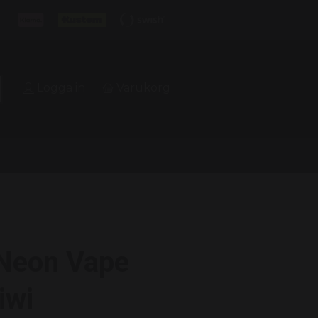
Logga in
Varukorg
 Neon Vape
iwi