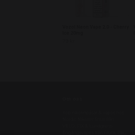
Vozol Neon Vape 2.0 - Cherry
Ice 20mg
79 kr
Om oss
Köp nikotinpåsar & vapes hos
Nordic Nikotin! Snus från
VELO, FIX & Lundgrens.
Engångsvapes från Frunk Bar,