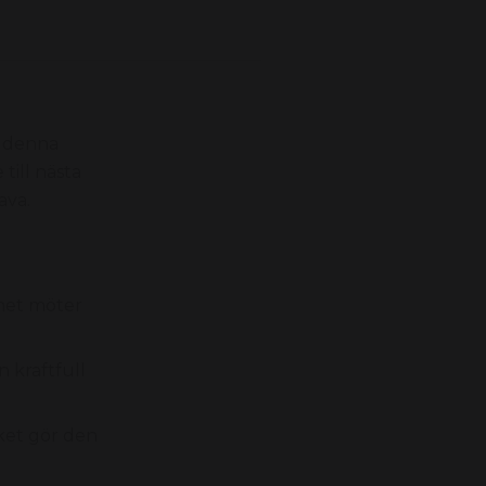
r denna
till nästa
ava.
khet möter
 kraftfull
ket gör den