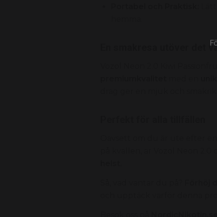
Portabel och Praktisk:
Lätt
hemma.
F
En smakresa utöver det va
Vozol Neon 2.0 Kiwi Passionfr
premiumkvalitet
med en
unik
drag ger en mjuk och smakrik
Perfekt för alla tillfällen
Oavsett om du är ute efter en
på kvällen, är Vozol Neon 2.0 
helst.
Så, vad väntar du på?
Förhöj 
och upptäck varför denna prod
Besök oss på
NordicNikotin.s