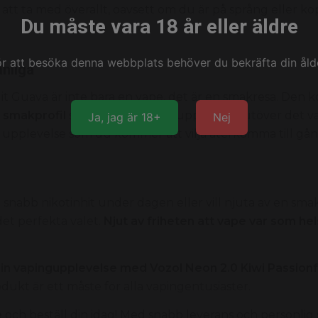
 att ta med överallt, oavsett om du är på språng eller ko
Du måste vara 18 år eller äldre
ör att besöka denna webbplats behöver du bekräfta din ålde
nliga
uit Guava är inte bara en vape, det är en smakresa. Den 
 smakprofil
som garanterar en upplevelse utöver det van
Ja, jag är 18+
Nej
 upplevelse som du kommer att vilja återkomma till gån
 snabb nikotinhit under dagen eller vill njuta av en sma
det perfekta valet.
Njut av friheten att vape var som hel
din vapingupplevelse med Vozol Neon 2.0 Kiwi Passionf
ukt är ett måste för alla vapingentusiaster.
e
och beställ din idag! Med snabb leverans och personlig se