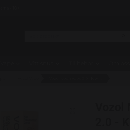
Klarna • 18+
Vape
Vitt snus
Tillbehör
Om oss
ape
Vozol Vape
Vozol Neon Vape 2.0 - Kiwi Passionsfruit Guava 20mg
Vozol
2.0 - K