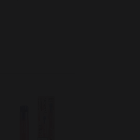
Vozol Neon Vape 2.0 - VZ 
20mg
79 kr