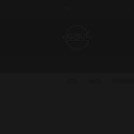
Frakt 39 kr (fri fr. 999 kr) • Swish / 
Hem
Vape
Engångsv