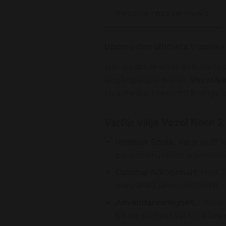
PRODUKTBESKRIVNING
Upplev den ultimata tropiska
När du söker efter den perfek
engångsvape svaret.
Vozol Ne
nivå med sin oemotståndliga bl
Varför välja Vozol Neon 2
Intensiv Smak:
Varje puff l
passionsfruktens aromatisk
Optimal Nikotinhalt:
Med 20
men ändå jämn nikotinhit.
Användarvänlighet:
Den är 
till ett perfekt val för båd