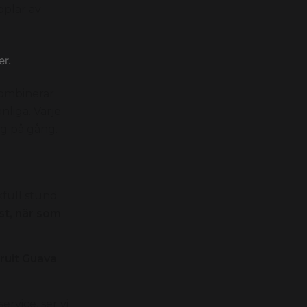
pplar av
r.
kombinerar
liga. Varje
g på gång.
kfull stund
st, när som
ruit Guava
rvice, ser vi