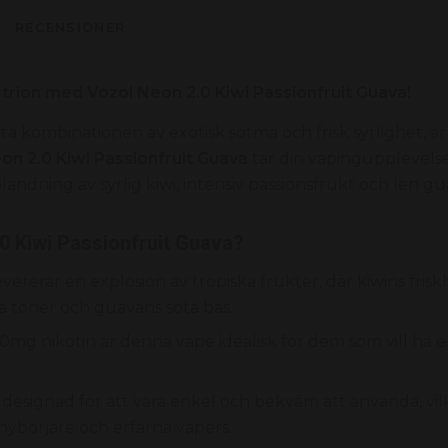
RECENSIONER
 trion med Vozol Neon 2.0 Kiwi Passionfruit Guava!
ta kombinationen av exotisk sötma och frisk syrlighet, ä
on 2.0 Kiwi Passionfruit Guava
tar din vapingupplevelse 
andning av syrlig kiwi, intensiv passionsfrukt och len gu
.0 Kiwi Passionfruit Guava?
evererar en explosion av tropiska frukter, där kiwins fris
a toner och guavans söta bas.
mg nikotin är denna vape idealisk för dem som vill ha en
designad för att vara enkel och bekväm att använda, vil
e nybörjare och erfarna vapers.