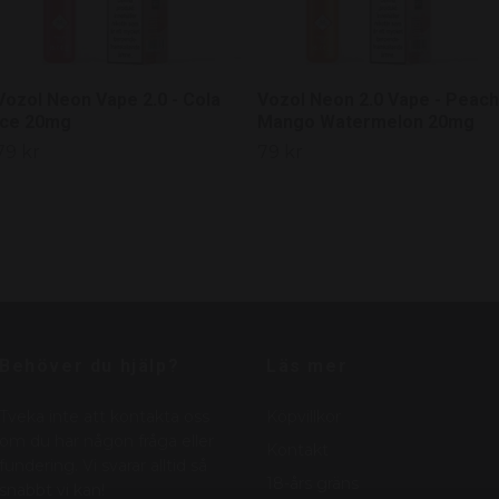
Vozol Neon Vape 2.0 - Cola
Vozol Neon 2.0 Vape - Peach
Ice 20mg
Mango Watermelon 20mg
79 kr
79 kr
Behöver du hjälp?
Läs mer
Tveka inte att kontakta oss
Köpvillkor
om du har någon fråga eller
Kontakt
fundering. Vi svarar alltid så
18-års gräns
snabbt vi kan!