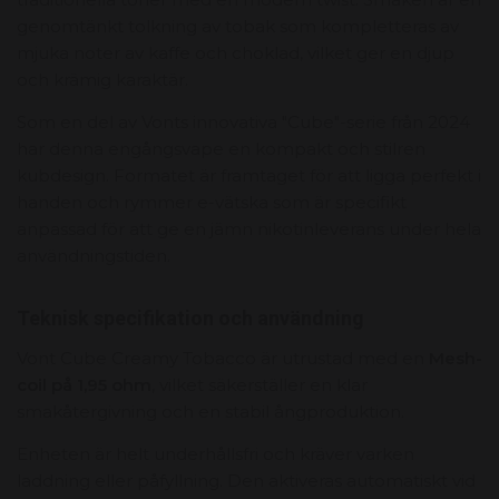
genomtänkt tolkning av tobak som kompletteras av
mjuka noter av kaffe och choklad, vilket ger en djup
och krämig karaktär.
Som en del av Vonts innovativa "Cube"-serie från 2024
har denna engångsvape en kompakt och stilren
kubdesign. Formatet är framtaget för att ligga perfekt i
handen och rymmer e-vätska som är specifikt
anpassad för att ge en jämn nikotinleverans under hela
användningstiden.
Teknisk specifikation och användning
Vont Cube Creamy Tobacco är utrustad med en
Mesh-
coil på 1,95 ohm
, vilket säkerställer en klar
smakåtergivning och en stabil ångproduktion.
Enheten är helt underhållsfri och kräver varken
laddning eller påfyllning. Den aktiveras automatiskt vid