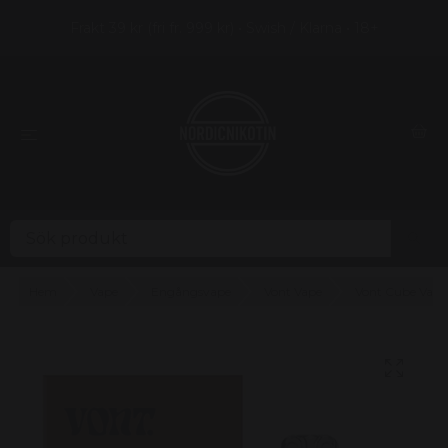
Frakt 39 kr (fri fr. 999 kr) • Swish / Klarna • 18+
Hem
Vape
Engångsvape
Vont Vape
Vont Cube Vape