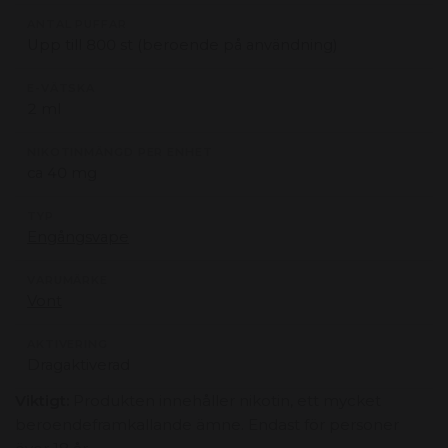
ANTAL PUFFAR
Upp till 800 st (beroende på användning)
E-VÄTSKA
2 ml
NIKOTINMÄNGD PER ENHET
ca 40 mg
TYP
Engångsvape
VARUMÄRKE
Vont
AKTIVERING
Dragaktiverad
Viktigt:
Produkten innehåller nikotin, ett mycket
beroendeframkallande ämne. Endast för personer