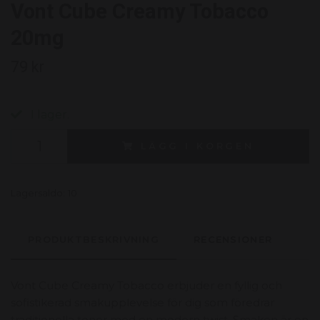
Vont Cube Creamy Tobacco
20mg
79 kr
I lager.
LÄGG I KORGEN
Lagersaldo:
10
PRODUKTBESKRIVNING
RECENSIONER
Vont Cube Creamy Tobacco erbjuder en fyllig och
sofistikerad smakupplevelse för dig som föredrar
traditionella toner med en modern twist. Smaken är en