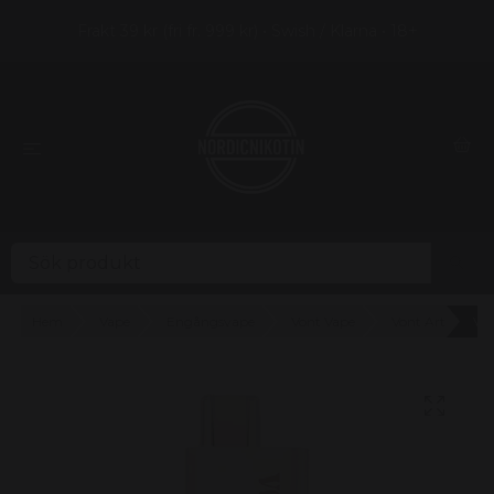
Frakt 39 kr (fri fr. 999 kr) • Swish / Klarna • 18+
Hem
Vape
Engångsvape
Vont Vape
Vont Art