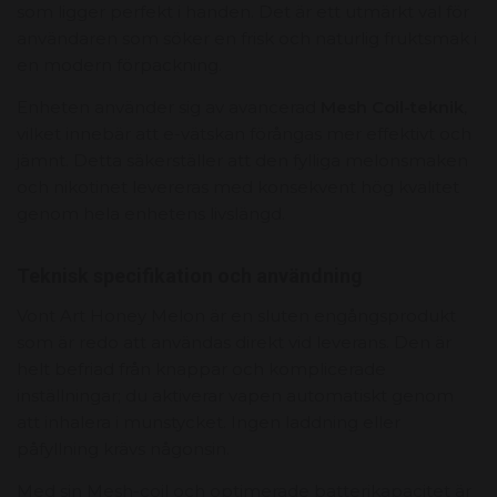
som ligger perfekt i handen. Det är ett utmärkt val för
användaren som söker en frisk och naturlig fruktsmak i
en modern förpackning.
Enheten använder sig av avancerad
Mesh Coil-teknik
,
vilket innebär att e-vätskan förångas mer effektivt och
jämnt. Detta säkerställer att den fylliga melonsmaken
och nikotinet levereras med konsekvent hög kvalitet
genom hela enhetens livslängd.
Teknisk specifikation och användning
Vont Art Honey Melon är en sluten engångsprodukt
som är redo att användas direkt vid leverans. Den är
helt befriad från knappar och komplicerade
inställningar; du aktiverar vapen automatiskt genom
att inhalera i munstycket. Ingen laddning eller
påfyllning krävs någonsin.
Med sin Mesh-coil och optimerade batterikapacitet är