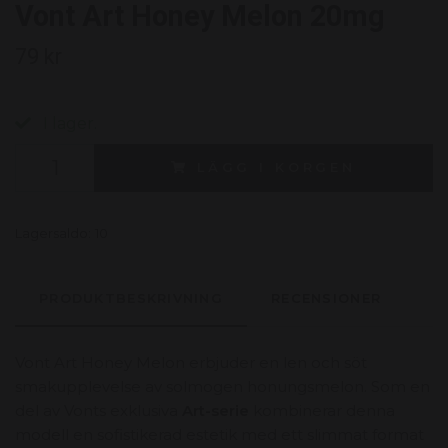
Vont Art Honey Melon 20mg
79 kr
I lager.
LÄGG I KORGEN
Lagersaldo:
10
PRODUKTBESKRIVNING
RECENSIONER
Vont Art Honey Melon erbjuder en len och söt
smakupplevelse av solmogen honungsmelon. Som en
del av Vonts exklusiva
Art-serie
kombinerar denna
modell en sofistikerad estetik med ett slimmat format