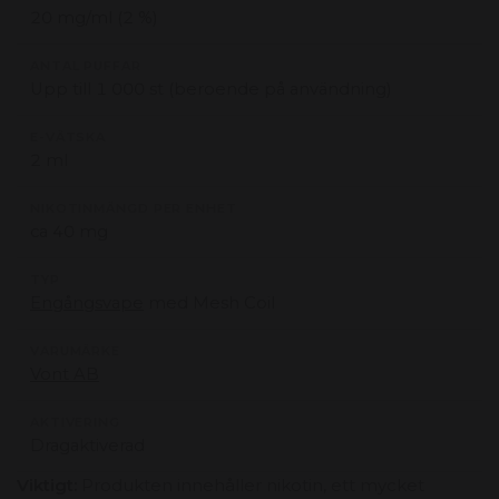
20 mg/ml (2 %)
ANTAL PUFFAR
Upp till 1 000 st (beroende på användning)
E-VÄTSKA
2 ml
NIKOTINMÄNGD PER ENHET
ca 40 mg
TYP
Engångsvape
med Mesh Coil
VARUMÄRKE
Vont AB
AKTIVERING
Dragaktiverad
Viktigt:
Produkten innehåller nikotin, ett mycket