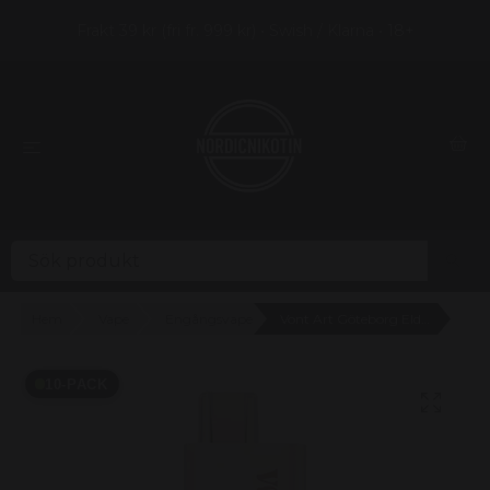
Frakt 39 kr (fri fr. 999 kr) • Swish / Klarna • 18+
Hem
Vape
Engångsvape
Vont Art Göteborg Elderberry 20mg - 10 pack
10-PACK