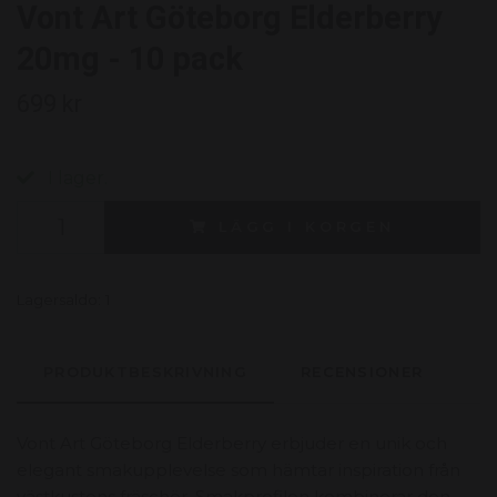
Vont Art Göteborg Elderberry
20mg - 10 pack
699 kr
I lager.
LÄGG I KORGEN
Lagersaldo:
1
PRODUKTBESKRIVNING
RECENSIONER
Vont Art Göteborg Elderberry erbjuder en unik och
elegant smakupplevelse som hämtar inspiration från
västkustens fräschör. Smakprofilen kombinerar den