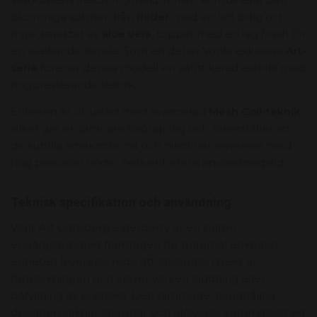
blommiga sötman från
fläder
med en lätt örtig och
mjuk karaktär av
aloe vera
, toppat med en isig finish för
en svalkande känsla. Som en del av Vonts exklusiva
Art-
serie
förenar denna modell en sofistikerad estetik med
högpresterande teknik.
Enheten är utrustad med avancerad
Mesh Coil-teknik
,
vilket ger en jämnare förångning och säkerställer att
de subtila smaknoterna och nikotinet levereras med
hög precision under hela enhetens användningstid.
Teknisk specifikation och användning
Vont Art Göteborg Elderberry är en sluten
engångsprodukt framtagen för maximal enkelhet.
Enheten levereras redo att användas direkt ur
förpackningen och kräver varken laddning eller
påfyllning av e-vätska. Den slimmade, handhållna
designen saknar knappar och aktiveras automatiskt vid