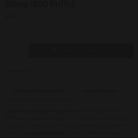
20mg (800 Puffs)
49 kr
I lager.
LÄGG I KORGEN
Lagersaldo:
20
PRODUKTBESKRIVNING
RECENSIONER
Salt Switch Strawberry Lychee
är en elegant och
drömmig smakkombination för dig som söker något
utöver det vanliga. Här möts de klassiska, söta noterna
av solmogna
jordgubbar
och den unika, aromatiska