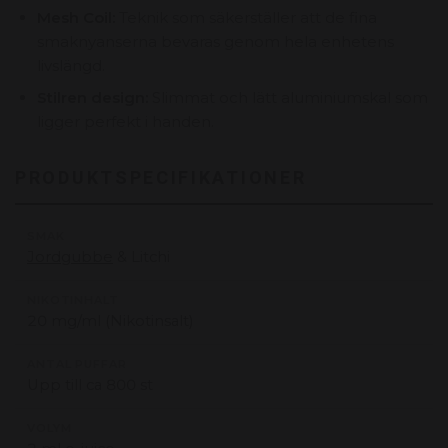
Mesh Coil:
Teknik som säkerställer att de fina
smaknyanserna bevaras genom hela enhetens
livslängd.
Stilren design:
Slimmat och lätt aluminiumskal som
ligger perfekt i handen.
PRODUKTSPECIFIKATIONER
SMAK
Jordgubbe
& Litchi
NIKOTINHALT
20 mg/ml (Nikotinsalt)
ANTAL PUFFAR
Upp till ca 800 st
VOLYM