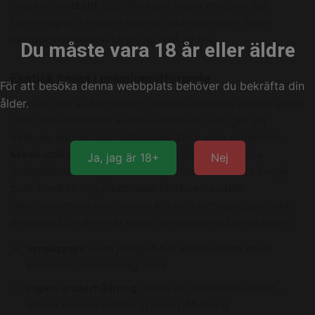
smaken av
litchi
. Litchifrukten bidrar med en lätt
blommig och nästan krämig underton som lyfter
jordgubbssmaken till en ny nivå av lyx.
Du måste vara 18 år eller äldre
Exotisk finess i premiumutförande
För att besöka denna webbplats behöver du bekräfta din
ålder.
Som en del av Salt Switch-serien levereras denna smak
i det karakteristiska aluminiumhöljet som ger en
exklusiv känsla och hållbarhet. Tack vare enhetens
Mesh-coil
får den blommiga litchin och de söta
Ja, jag är 18+
Nej
jordgubbarna utrymme att blomma ut fullt ut i varje
puff. Med 20 mg nikotinsalt får du en snabb
nikotinleverans som känns len och behaglig, perfekt
anpassad för den här typen av nyanserad smakprofil.
Smakprofil:
Söta jordgubbar kombinerat med
exotisk och blommig litchi.
Ingen underhållning:
Redo att användas direkt –
kräver varken laddning eller påfyllning.