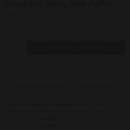
Raspberry 20mg (800 Puffs)
49 kr
I lager.
LÄGG I KORGEN
Lagersaldo:
20
PRODUKTBESKRIVNING
RECENSIONER
Salt Switch Blueberry Raspberry
är den perfekta
mixen för bärälskaren. Här möts de djupa, fylliga
noterna av mörka
blåbär
och den livliga, sötsyrliga
smaken av färska
hallon
. Resultatet är en