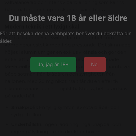
välbalanserad och intensiv bärblandning som känns
både naturlig och uppfriskande i varje bloss.
Du måste vara 18 år eller äldre
Modern teknik i ett lyxigt skal
För att besöka denna webbplats behöver du bekräfta din
Som alltid med Salt Switch får du en enhet som
ålder.
kombinerar estetik med hög prestanda. Det slimmade
höljet i aluminium ger en exklusiv känsla och gör den
enkel att bära med sig. Tack vare den avancerade
Ja, jag är 18+
Nej
Mesh-coilen
förångas bärjuicen jämnt, vilket framhäver
både sötman från blåbären och syrligheten från
hallonen. Med 20 mg nikotinsalt får du en effektiv
nikotinleverans och ett mjukt halsbloss, helt utan krav
på underhåll.
Smakprofil:
En fyllig symfoni av söta blåbär och
syrliga hallon.
Underhållsfri:
Ingen laddning, inga knappar och
ingen påfyllning – redo direkt ur boxen.