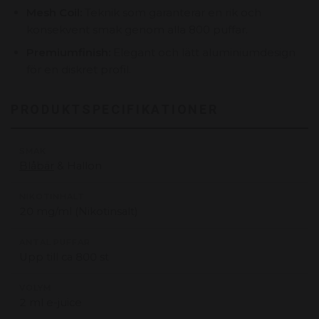
Mesh Coil:
Teknik som garanterar en rik och
konsekvent smak genom alla 800 puffar.
Premiumfinish:
Elegant och lätt aluminiumdesign
för en diskret profil.
PRODUKTSPECIFIKATIONER
SMAK
Blåbär
& Hallon
NIKOTINHALT
20 mg/ml (Nikotinsalt)
ANTAL PUFFAR
Upp till ca 800 st
VOLYM
2 ml e-juice