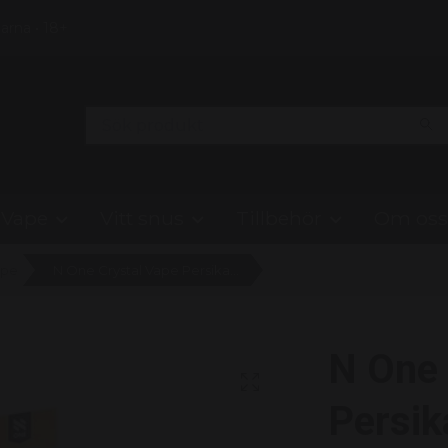
Klarna • 18+
Vape
Vitt snus
Tillbehör
Om oss
ape
N One Crystal Vape Persika - Peach Ice 20mg - 10 pack
N One 
Persik