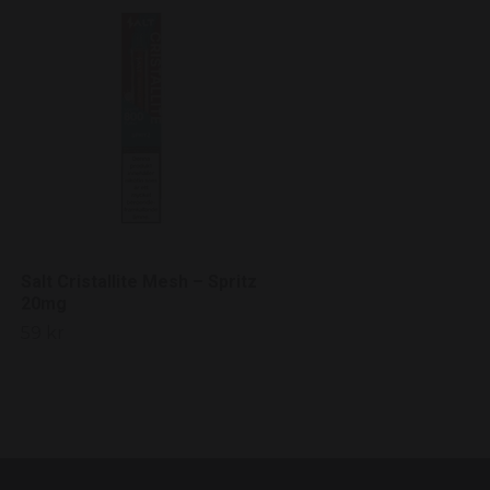
Vont Cube Creamy
Strawberry 20mg
79 kr
Salt Cristallite Mesh – Spritz
20mg
59 kr