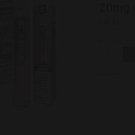
20mg -
649 kr
I lager.
Lagersaldo:
1