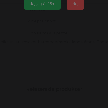
Ja, jag är 18+
Nej
Mesh coil
2 ml per enhet
Upp till ca 800 puffar
nikotin, ett mycket beroendeframkallande ämne. Endas