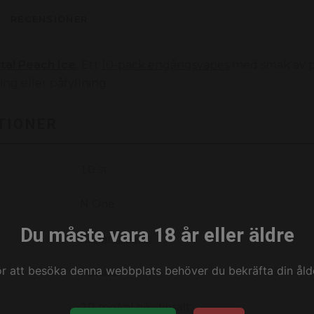
RECENSIONER
tal Peach Ice
.
Ett
10-pack engångsvapes
med smak av pe
ng eller påfyllning.
TIONER
10 st
N One
Du måste vara 18 år eller äldre
Engångsvape
ör att besöka denna webbplats behöver du bekräfta din ålde
Persika
20 mg/ml nikotinsalt