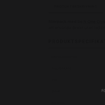
PRODUKTBESKRIVNING
Storpack med tio
N One Crys
att använda direkt utan laddni
PRODUKTSPECIFIKA
ANTAL ENHETER
TILLVERKARE
TYP
F
SMAK
NIKOTIN