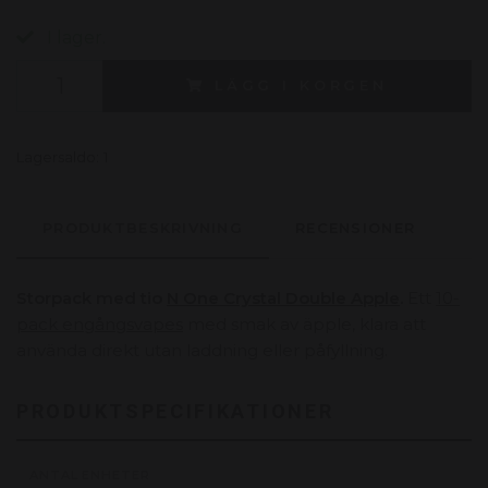
I lager.
LÄGG I KORGEN
Lagersaldo:
1
PRODUKTBESKRIVNING
RECENSIONER
Storpack med tio
N One Crystal Double Apple
.
Ett
10-
pack engångsvapes
med smak av äpple, klara att
använda direkt utan laddning eller påfyllning.
PRODUKTSPECIFIKATIONER
ANTAL ENHETER