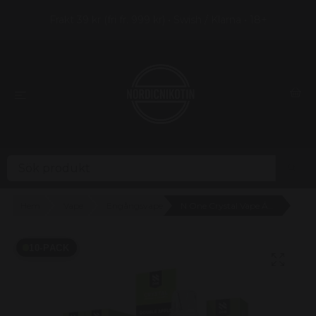
Frakt 39 kr (fri fr. 999 kr) • Swish / Klarna • 18+
Hem
Vape
Engångsvape
N One Crystal Vape Äpple - Double Apple 20mg - 10 pack
10-PACK