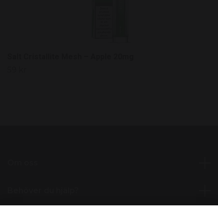
Salt Cristallite Mesh – Apple 20mg
59 kr
Om oss
Behöver du hjälp?