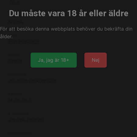
10 st
Du måste vara 18 år eller äldre
TILLVERKARE
N One
För att besöka denna webbplats behöver du bekräfta din
ålder.
TYP
Engångsvape
SMAK
Ja, jag är 18+
Nej
Äpple
NIKOTIN
20 mg/ml nikotinsalt
TEKNIK
Mesh coil
E-VÄTSKA
2 ml per enhet
PUFFANTAL