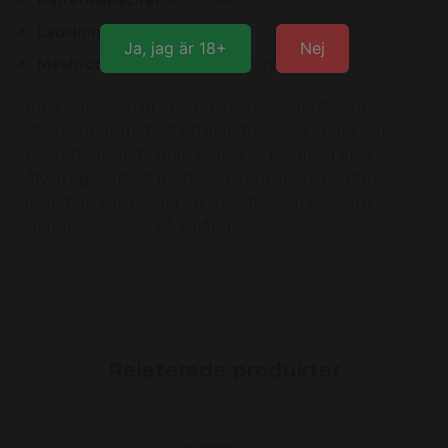
Laddningsbar:
Nej
Ja, jag är 18+
Nej
Mesh-coil:
För jämn uppvärmning
Frunk Bar Mesh är en engångs e-cigarett som
aktiveras automatiskt vid inandning, vilket gör den
enkel att använda utan behov av laddning eller
påfyllning. Perfekt för både nybörjare och erfarna
användare som vill ha en smakfull och bekväm
vapingupplevelse på språng.