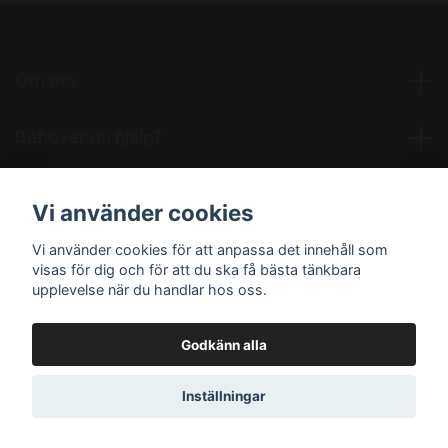
Om oss
Behöver du hjälp?
Läs mer
Vi använder cookies
Vi använder cookies för att anpassa det innehåll som
Sociala medier
visas för dig och för att du ska få bästa tänkbara
upplevelse när du handlar hos oss.
Godkänn alla
© 2026 NordicNikotin.se
Inställningar