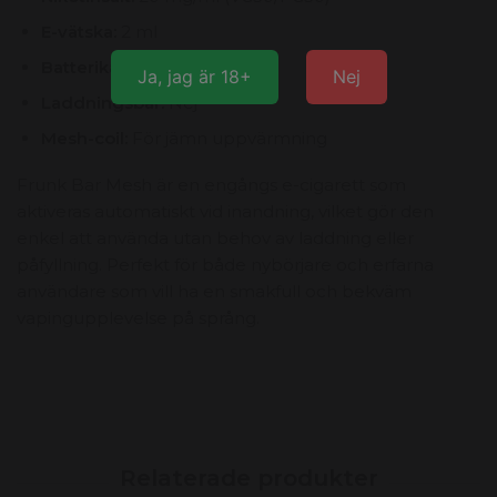
E-vätska:
2 ml
Batterikapacitet:
400 mAh
Ja, jag är 18+
Nej
Laddningsbar:
Nej
Mesh-coil:
För jämn uppvärmning
Frunk Bar Mesh är en engångs e-cigarett som
aktiveras automatiskt vid inandning, vilket gör den
enkel att använda utan behov av laddning eller
påfyllning. Perfekt för både nybörjare och erfarna
användare som vill ha en smakfull och bekväm
vapingupplevelse på språng.