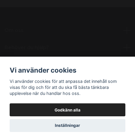
Om oss
Behöver du hjälp?
Läs mer
Vi använder cookies
Vi använder cookies för att anpassa det innehåll som
Sociala medier
visas för dig och för att du ska få bästa tänkbara
upplevelse när du handlar hos oss.
Godkänn alla
© 2026 NordicNikotin.se
Inställningar