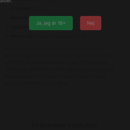
ålder.
E-vätska:
2 ml
Batterikapacitet:
400 mAh
Ja, jag är 18+
Nej
Laddningsbar:
Nej
Mesh-coil:
För jämn uppvärmning
Frunk Bar Mesh är en engångs e-cigarett som
aktiveras automatiskt vid inandning, vilket gör den
enkel att använda utan behov av laddning eller
påfyllning. Perfekt för både nybörjare och erfarna
användare som vill ha en smakfull och bekväm
vapingupplevelse på språng.