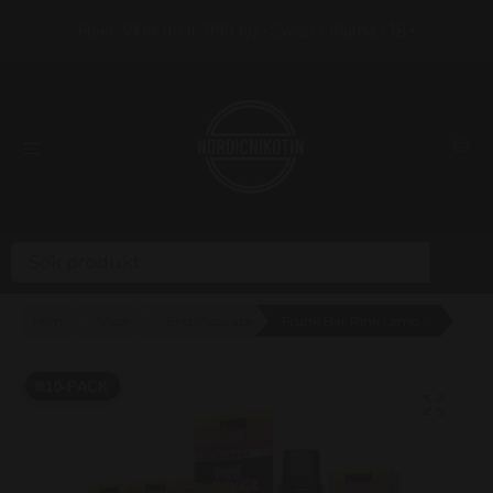
Frakt 39 kr (fri fr. 999 kr) • Swish / Klarna • 18+
Hem
Vape
Engångsvape
Frunk Bar Pink Lemonade 20mg - 10 pack
10-PACK