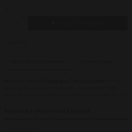
I lager.
LÄGG I KORGEN
Lagersaldo:
1
PRODUKTBESKRIVNING
RECENSIONER
Storpack med tio
Frunk Bar Pink Lemonade
.
Ett
10-
pack engångsvapes
med smak av pink lemonade,
klara att använda direkt utan laddning eller påfyllning.
PRODUKTSPECIFIKATIONER
ANTAL ENHETER