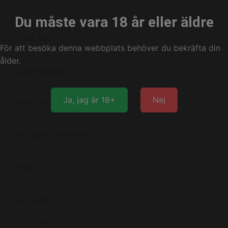
10 st
Du måste vara 18 år eller äldre
TILLVERKARE
Frunk Bar
För att besöka denna webbplats behöver du bekräfta din
ålder.
TYP
Engångsvape
SMAK
Ja, jag är 18+
Nej
Pink Lemonade
NIKOTIN
20 mg/ml nikotinsalt
TEKNIK
Mesh coil
BATTERI
400 mAh
E-VÄTSKA