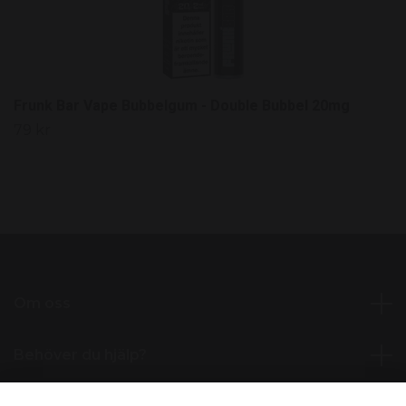
Frunk Bar Vape Bubbelgum - Double Bubbel 20mg
79 kr
Om oss
Behöver du hjälp?