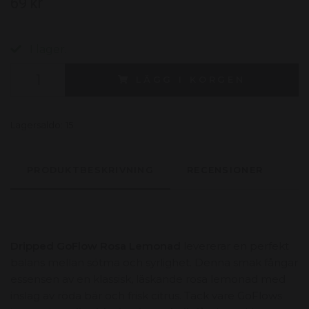
69 kr
I lager.
LÄGG I KORGEN
Lagersaldo:
15
PRODUKTBESKRIVNING
RECENSIONER
Dripped GoFlow Rosa Lemonad
levererar en perfekt
balans mellan sötma och syrlighet. Denna smak fångar
essensen av en klassisk, läskande rosa lemonad med
inslag av röda bär och frisk citrus. Tack vare GoFlows