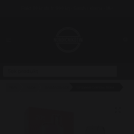
Frakt 39 kr (fri fr. 999 kr) • Swish / Klarna • 18+
Hem
Vape
Engångsvape
Dripped GoFlow Rosa Lemonad 20mg – En frisk klassiker i ny design