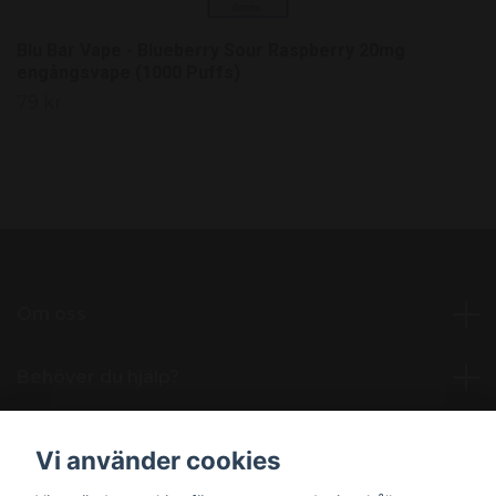
Blu Bar Vape - Blueberry Sour Raspberry 20mg
engångsvape (1000 Puffs)
79 kr
Om oss
Behöver du hjälp?
Läs mer
Vi använder cookies