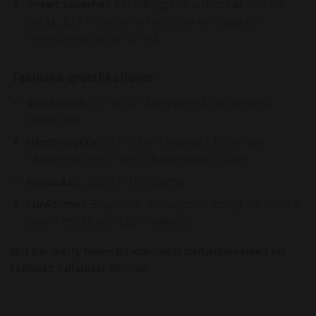
Smart säkerhet:
Ett inbyggt säkerhetslås och en
tydlig LED-indikator säkerställer en trygg och
kontrollerad användning.
Tekniska specifikationer
Smakprofil:
En rik och balanserad mix av söta,
saftiga bär.
Nikotinstyrka:
20 mg/ml nikotinsalt för en len
halskänsla och snabb dämpning av suget.
Kapacitet:
Upp till 1000 puffar.
Funktioner:
Easy view-munstycke, uttagbart batteri,
säkerhetslås och LED-indikator.
Blu Bar Berry Mix – En komplett bärupplevelse i ett
tekniskt fulländat format!