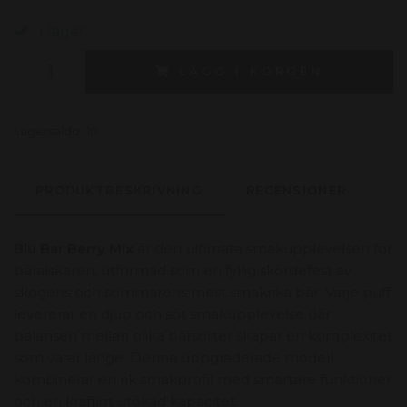
I lager.
LÄGG I KORGEN
Lagersaldo:
10
PRODUKTBESKRIVNING
RECENSIONER
Blu Bar Berry Mix
är den ultimata smakupplevelsen för
bärälskaren, utformad som en fyllig skördefest av
skogens och sommarens mest smakrika bär. Varje puff
levererar en djup och söt smakupplevelse där
balansen mellan olika bärsorter skapar en komplexitet
som varar länge. Denna uppgraderade modell
kombinerar en rik smakprofil med smartare funktioner
och en kraftigt utökad kapacitet.