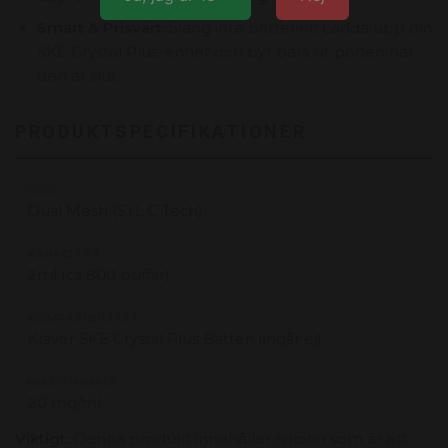
Smart & Prisvärt:
Släng inte batteriet! Ladda upp din
SKE Crystal Plus-enhet och byt bara ut poden när
den är slut.
PRODUKTSPECIFIKATIONER
COIL
Dual Mesh (S.i.L.C Tech)
KAPACITET
2ml (ca 800 puffar)
KOMPATIBILITET
Kräver SKE Crystal Plus Batteri (ingår ej)
NIKOTINHALT
20 mg/ml
Viktigt:
Denna produkt innehåller nikotin som är ett