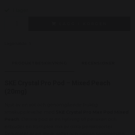
I lager.
LÄGG I KORGEN
Lagersaldo:
5
PRODUKTBESKRIVNING
RECENSIONER
SKE Crystal Pro Pod – Mixed Peach
(20mg)
Njut av en söt och genomgående fruktig
smakupplevelse med
SKE Crystal Pro Max Pod Mixed
Peach
. Denna pod är en hyllning till persikan och
erbjuder en komplex mix av olika persikosorter.
Resultatet är en mjuk, saftig och nästan sammetslen