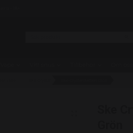
Klarna • 18+
Vape
Vitt snus
Tillbehör
Om oss
bar vape
SKE Crystal
Ske Crystal Batteri Grön
Ske Cr
Grön