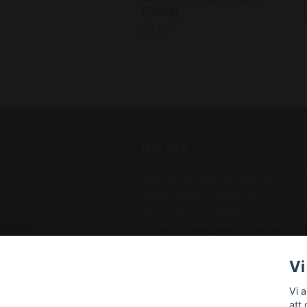
(20mg)
59 kr
Om oss
Köp nikotinpåsar & vapes hos
Nordic Nikotin! Snus från
VELO, FIX & Lundgrens.
Engångsvapes från Frunk Bar,
N One, Salt. . Betala med
Klarna, Swish – vi skickar med
Vi
PostNord inom Sverige!!
Vi 
att