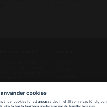
59 kr
59 kr
Behöver du hjälp?
Läs mer
Tveka inte att kontakta oss
Köpvillkor
om du har någon fråga eller
Kontakt
fundering. Vi svarar alltid så
18-års gräns
snabbt vi kan!
info@nordicnikotin.se
Vanliga frågor
Blogg
 använder cookies
Om oss
använder cookies för att anpassa det innehåll som visas för dig och
 du ska få bästa tänkbara upplevelse när du handlar hos oss.