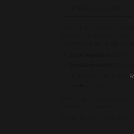
PRODUKTBESKRIVNING
Upptäck den senaste innovati
eleganta och läckagefria pod 
och erbjuder en pålitlig och
Batterikapacitet:
850mAh
Barnsäkerhetslås:
För ext
Färg:
Svart (finns även i en
F
Laddbar:
Ja, för långvarig
SKE Crystal Podsystem är perf
och säker vapinglösning.
Viktigt:
Ej under 18 år. Denna