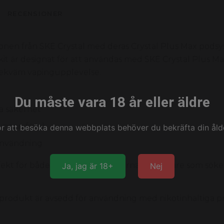
RECENSIONER
onen från SKE Crystal med deras Crystal Plus Max podsy
kit är designat för att användas med SKE Crystal Plus M
 bekväm vapingupplevelse.
Du måste vara 18 år eller äldre
ra säkerhet
 annan färg)
ör att besöka denna webbplats behöver du bekräfta din ålde
 användning
ekt för både nybörjare och erfarna användare som söker
Ja, jag är 18+
Nej
 produkt är avsedd för användning med nikotinhaltiga p