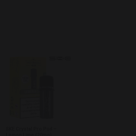
SKE Crystal Pro Pod –
Blueberry Sour Raspberr
(20mg)
59 kr
n
SKE Crystal Pro Pod –
Lemon Lime (20mg)