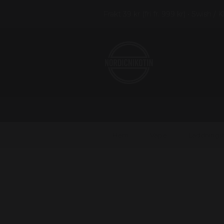
Frakt 39 kr (fri fr. 999 kr) • Swish / 
Hem
Vape
Laddnings