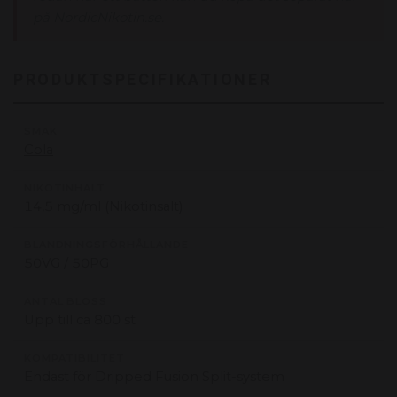
på NordicNikotin.se.
PRODUKTSPECIFIKATIONER
SMAK
Cola
NIKOTINHALT
14,5 mg/ml (Nikotinsalt)
BLANDNINGSFÖRHÅLLANDE
50VG / 50PG
ANTAL BLOSS
Upp till ca 800 st
KOMPATIBILITET
Endast för Dripped Fusion Split-system