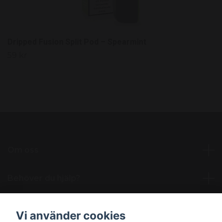
Dripped Fusion Split Pod – Spearmint
59 kr
Om oss
Behöver du hjälp?
Läs mer
Vi använder cookies