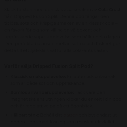
Släck törsten med den klassiska smaken av
Cola Crush
från Dripped Fusion Split. Denna pod fångar den
tidlösa, söta och krispiga smaken av en klassisk cola –
en favorit för dig som vill ha en välbekant och
uppfriskande vape-upplevelse som håller hela dagen.
Den perfekta balansen mellan sötma och friskhet gör
detta till ett självklart val för alla cola-entusiaster.
Varför välja Dripped Fusion Split Pod?
Klassisk smakupplevelse:
En autentisk colasmak
som är både söt och uppfriskande.
Sömlös användarupplevelse:
Tack vare den
magnetiska anslutningen klickar du enkelt i din pod
och är redo att vejpa på ett ögonblick.
Hållbart tänk:
Behåll ditt
batteri
och byt endast ut
poden – en smart lösning som minskar elavfallet.