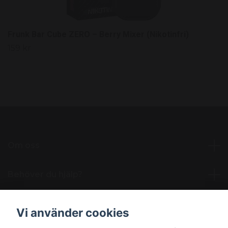
Frunk Bar Cube ZERO – Berry Mixer (Nikotinfri)
159 kr
Om oss
Behöver du hjälp?
Läs mer
Vi använder cookies