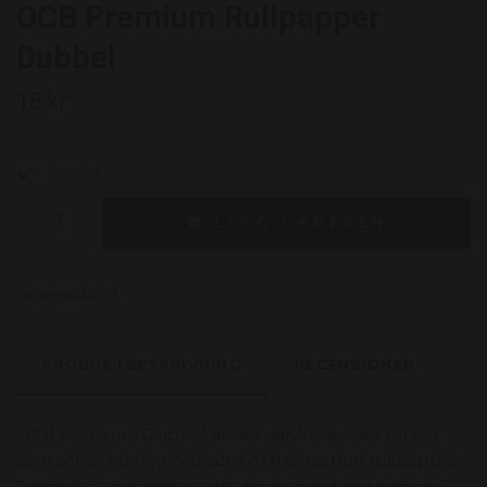
OCB Premium Rullpapper
Dubbel
18 kr
I lager.
LÄGG I KORGEN
Lagersaldo:
10
PRODUKTBESKRIVNING
RECENSIONER
OCB Premium Dubbel är det självklara valet för dig
som söker ett högkvalitativt och extra tunt rullpapper.
Förpackat i en stilren svart design med den ikoniska