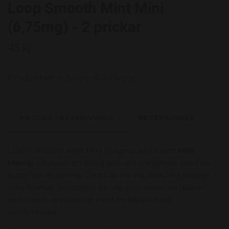
Loop Smooth Mint Mini
(6,75mg) - 2 prickar
45 kr
Produkten är tyvärr slut i lager.
PRODUKTBESKRIVNING
RECENSIONER
LOOP Smooth Mint Mini (tidigare känd som
Mint
Mania
) erbjuder en tydlig och ren mintsmak med en
subtil ton av sötma. Detta är ett vitt snus i ett smidigt
mini-format, framtaget för dig som söker en diskret
och fräsch upplevelse med en balanserad
nikotinstyrka.