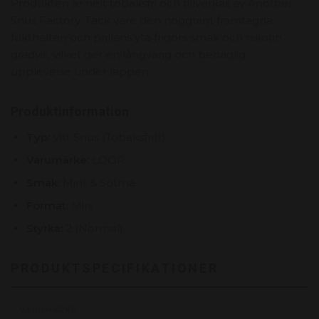
Produkten är helt tobaksfri och tillverkas av Another
Snus Factory. Tack vare den noggrant framtagna
fukthalten och prillans yta frigörs smak och nikotin
gradvis, vilket ger en långvarig och behaglig
upplevelse under läppen.
Produktinformation
Typ:
Vitt Snus (Tobaksfritt)
Varumärke:
LOOP
Smak:
Mint & Sötma
Format:
Mini
Styrka:
2 (Normal)
PRODUKTSPECIFIKATIONER
VARUMÄRKE