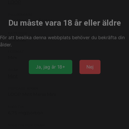
LOOP
TILLVERKARE
Another Snus Factory
Du måste vara 18 år eller äldre
KATEGORI
För att besöka denna webbplats behöver du bekräfta din
Vitt snus
ålder.
FORMAT
Mini
Ja, jag är 18+
Nej
SMAK
Mint
TIDIGARE NAMN
LOOP Mint Mania Mini
NIKOTIN
6,75 mg/portion
NIKOTIN PER GRAM