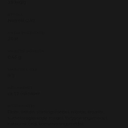
15 mg/g
STYRKA
Normal (2/6)
ANTAL PORTIONER
20 st
VIKT PER PORTION
0,45 g
VIKT PER DOSA
9 g
HÅLLBARHET
ca 12 månader
INGREDIENSER
Fiber, vatten, sötningsmedel, nikotin, aromer,
surhetsreglerande medel, förtjockningsmedel,
natriumklorid, konserveringsmedel