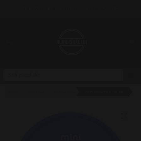
Frakt 39 kr (fri fr. 999 kr) • Swish / Klarna • 18+
Hem
Vitt snus
LOOP snus
Loop Smooth Mint Mini (6,75mg) - 2 prickar