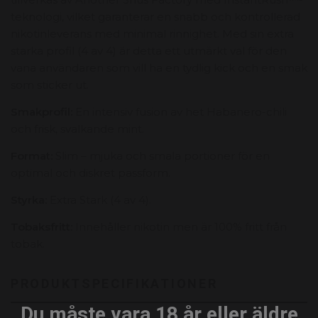
teknologi, vilket garanterar en snabb och kontrollerad
nikotinleverans med minimal rinnighet. Med sin extra
starka profil (4 av 4) är detta ett utmärkt val för den
vana användaren som vill ha en tydlig kick och en smak
som sticker ut.
Smakprofil:
En intensiv fusion av het Habanero-chili
och frisk, svalkande mint.
Format:
Slim – mjuka och smala portioner för en
optimal och diskret passform.
Styrka:
Extra Stark (4 av 4).
Tobaksfritt:
Innehåller nikotin men är 100% fritt från
tobak.
PRODUKTSPECIFIKATIONER
Du måste vara 18 år eller äldre