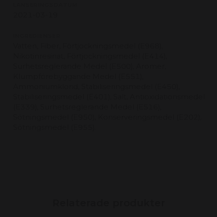
LANSERINGSDATUM
2021-03-19
INGREDIENSER
Vatten, Fiber, Förtjockningsmedel (E968),
Nikotinresinat, Förtjockningsmedel (E414),
Surhetsreglerande Medel (E500), Aromer,
Klumpförebyggande Medel (E551),
Ammoniumklorid, Stabiliseringsmedel (E450),
Stabiliseringsmedel (E401), Salt, Antioxidationsmedel
(E339), Surhetsreglerande Medel (E516),
Sötningsmedel (E950), Konserveringsmedel (E202),
Sötningsmedel (E955).