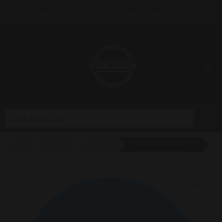
Frakt 39 kr (fri fr. 999 kr) • Swish / Klarna • 18+
Hem
Vitt snus
LOOP snus
Loop Habanero Mint Extra Strong (12,5mg) - 4 prickar