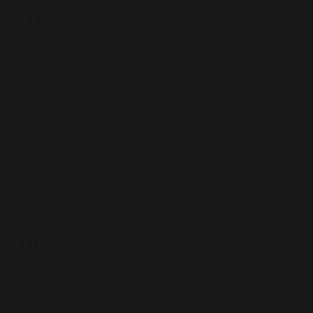
NIKOTIN
12,5 mg/portion
NIKOTIN PER GRAM
20 mg/g
STYRKA
Extra Stark
ANTAL PORTIONER
20 st
VIKT PER PORTION
0,6 g
VIKT PER DOSA
12,0 g
PH-VÄRDE
8,9