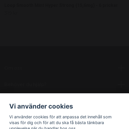
Loop Smooth Mint Hyper Strong (15,6mg) - 6 prickar
319 kr
Om oss
Behöver du hjälp?
Läs mer
Vi använder cookies
Vi använder cookies för att anpassa det innehåll som
Sociala medier
visas för dig och för att du ska få bästa tänkbara
upplevelse när du handlar hos oss.