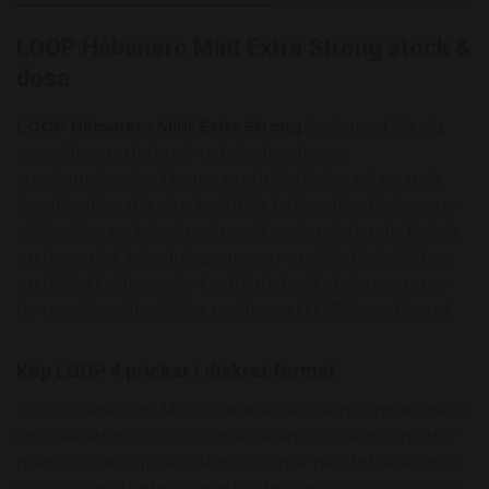
LOOP Habanero Mint Extra Strong stock &
dosa
LOOP Habanero Mint Extra Strong
är skapad för dig
som söker en intensiv och kontrasternas
smakupplevelse. Denna produkt bjuder på en unik
kombination där den kraftfulla hettan från Habanero-
chili möter en krispig och svalkande mintsmak. Det är
en dynamisk blandning som ger en initial kyla följt av
en distinkt, värmande kryddighet, vilket skapar en av
de mest karakteristiska profilerna i LOOP:s sortiment.
Köp LOOP 4 prickar i diskret format
LOOP Habanero Mint levereras i ett slim-format, vilket
innebär att prillorna är smalare än standard och sitter
diskret under läppen. Produkten är helt tobaksfri och
tillverkas av Another Snus Factory med InstantRush™-