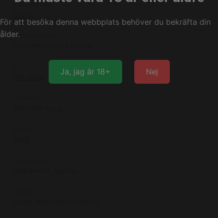
VARUMÄRKE
Loop
För att besöka denna webbplats behöver du bekräfta din
ålder.
TILLVERKARE
Another Snus Factory
KATEGORI
Ja, jag är 18+
Nej
Vitt snus
FORMAT
Slim Vitt Snus
SMAK
Mint
TONER AV
Habanero, Mynta
SERIE
Loop Nicotine Pouches