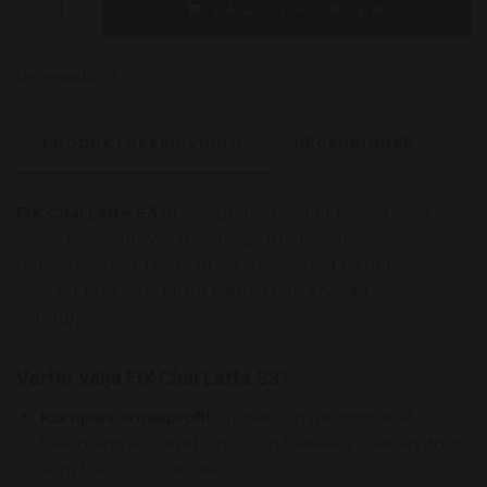
LÄGG I KORGEN
Lagersaldo:
19
PRODUKTBESKRIVNING
RECENSIONER
FIX Chai Latte S3
är det perfekta valet för dig som
söker något utöver de vanliga frukt- och
mintsmakerna. Detta är en sofistikerad nikotinpåse
som för tankarna till en krämig och kryddig
caféupplevelse.
Varför välja FIX Chai Latte S3?
Komplex smakprofil:
Upplev en genomtänkt
blandning av kaffebönor och klassiska chai-kryddor
som kanel och nejlika.